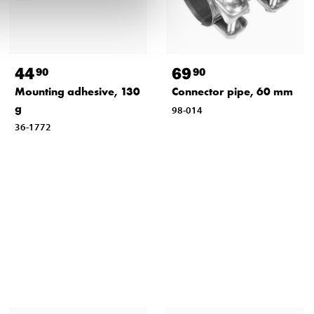
44
69
90
90
Mounting adhesive, 130
Connector pipe, 60 mm
g
98-014
36-1772