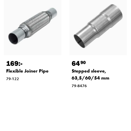
169
:-
64
90
Flexible Joiner Pipe
Stepped sleeve,
63,5/60/54 mm
79-122
79-8476