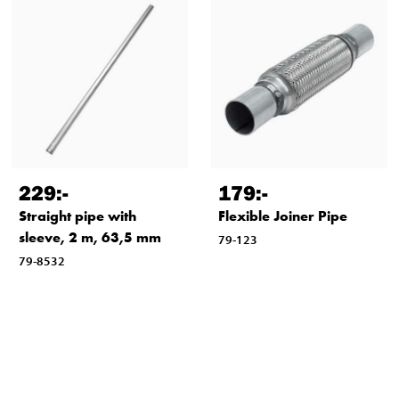
229
:-
179
:-
Straight pipe with
Flexible Joiner Pipe
sleeve, 2 m, 63,5 mm
79-123
79-8532