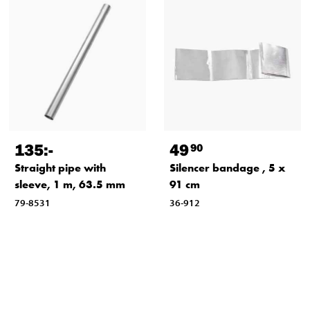
135
:-
49
90
Straight pipe with
Silencer bandage , 5 x
sleeve, 1 m, 63.5 mm
91 cm
79-8531
36-912