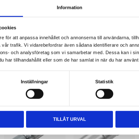
60,5 mm
Information
58,5 / 79,5 / 66,4 / 78,2 mm (m
cookies
e för att anpassa innehållet och annonserna till användarna, tillh
vår trafik. Vi vidarebefordrar även sådana identifierare och anna
nnons- och analysföretag som vi samarbetar med. Dessa kan i sin
har tillhandahållit eller som de har samlat in när du har använt 
Other customers also bought
Inställningar
Statistik
TILLÅT URVAL