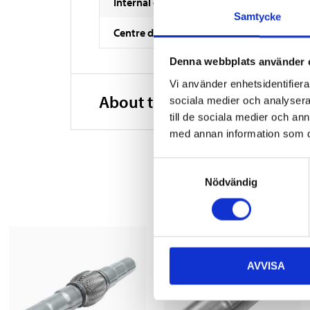
Internal diameter
Samtycke
Centre distance
Denna webbplats använder 
Vi använder enhetsidentifierar
About the manufacturer
sociala medier och analysera 
till de sociala medier och a
med annan information som du 
Samtyckesval
Nödvändig
AVVISA