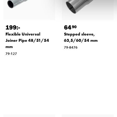
199
:-
64
90
Flexible Universal
Stepped sleeve,
Joiner Pipe 48/51/54
63,5/60/54 mm
mm
79-8476
79-127