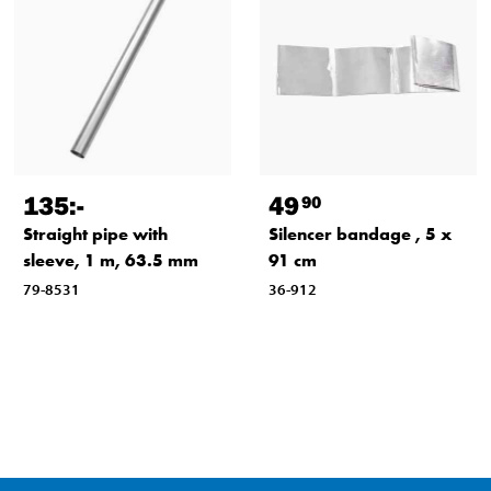
135
:-
49
90
Straight pipe with
Silencer bandage , 5 x
sleeve, 1 m, 63.5 mm
91 cm
79-8531
36-912