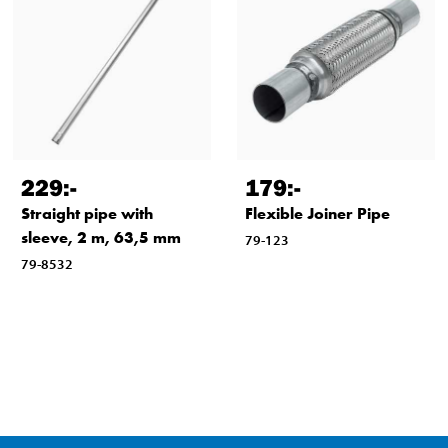
229
:-
179
:-
Straight pipe with
Flexible Joiner Pipe
sleeve, 2 m, 63,5 mm
79-123
79-8532