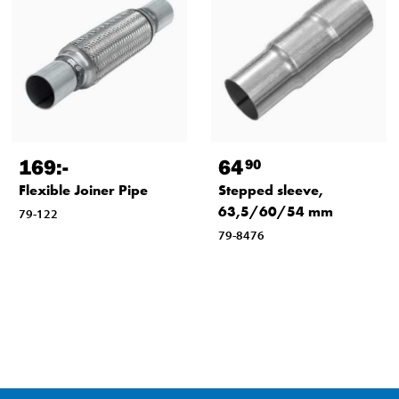
169
:-
64
90
Flexible Joiner Pipe
Stepped sleeve,
63,5/60/54 mm
79-122
79-8476