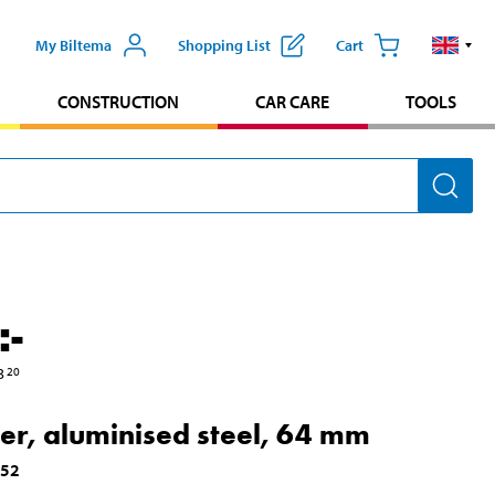
My Biltema
Shopping List
Cart
CONSTRUCTION
CAR CARE
TOOLS
:-
3
20
cer, aluminised steel, 64 mm
552