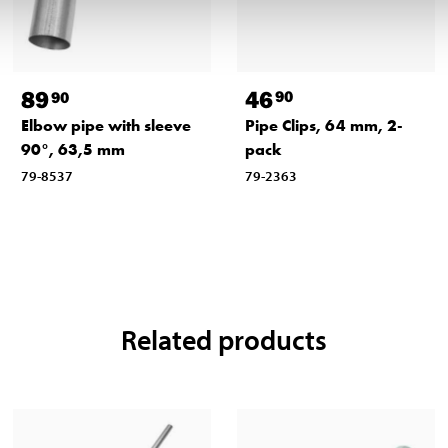
46
89
90
90
Pipe Clips, 64 mm, 2-
Elbow pipe with sleeve
pack
90°, 63,5 mm
79-2363
79-8537
Related products