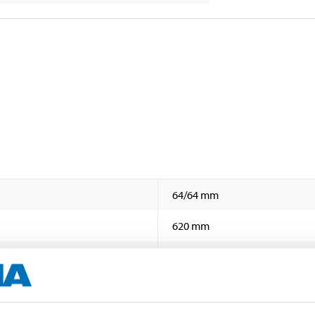
64/64 mm
620 mm
130 mm
Aluminised steel