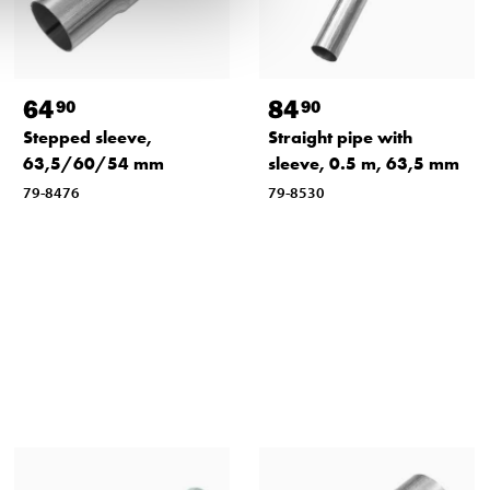
64
84
90
90
Stepped sleeve,
Straight pipe with
63,5/60/54 mm
sleeve, 0.5 m, 63,5 mm
79-8476
79-8530