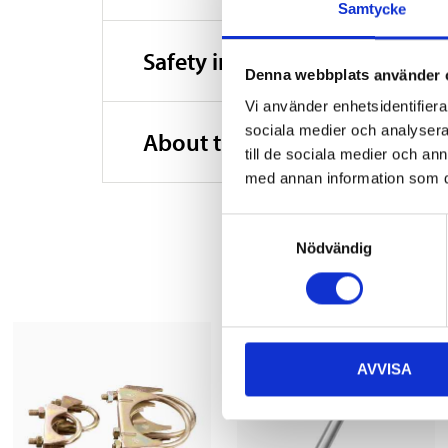
Samtycke
Safety instructions and other
Denna webbplats använder 
Vi använder enhetsidentifierar
sociala medier och analysera 
About the manufacturer
till de sociala medier och a
med annan information som du 
Samtyckesval
Nödvändig
AVVISA