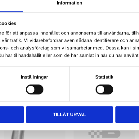
Information
 information
cookies
e för att anpassa innehållet och annonserna till användarna, tillh
vår trafik. Vi vidarebefordrar även sådana identifierare och anna
nnons- och analysföretag som vi samarbetar med. Dessa kan i sin
har tillhandahållit eller som de har samlat in när du har använt 
Other customers also bought
Inställningar
Statistik
TILLÅT URVAL