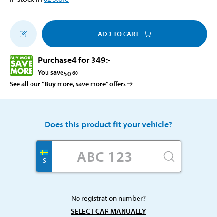
ADD TO CART
Purchase
4 for 349
:-
You save
50
60
See all our ”Buy more, save more” offers
Does this product fit your vehicle?
S
No registration number?
SELECT CAR MANUALLY