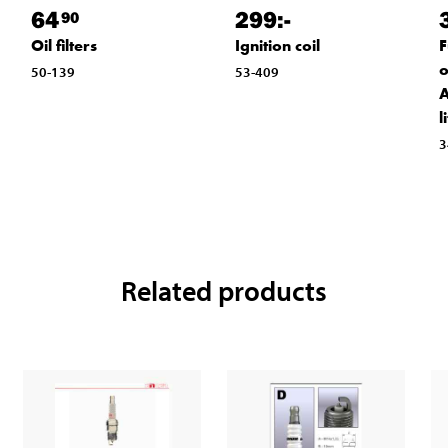
64
299
:-
90
Oil filters
Ignition coil
F
o
50-139
53-409
A
l
3
Related products