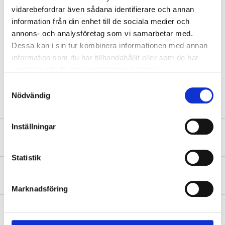
vidarebefordrar även sådana identifierare och annan
Thread
M14x1,25 mm
information från din enhet till de sociala medier och
Thread length
19 mm
annons- och analysföretag som vi samarbetar med.
Dessa kan i sin tur kombinera informationen med annan
Type
Iridium middle electrode
information som du har tillhandahållit eller som de har
Electrode spacing
0,7 mm
samlat in när du har använt deras tjänster.
Pole number
1 pcs
Samtyckesval
Nödvändig
Inställningar
Safety instructions and other information
Statistik
About the manufacturer
Marknadsföring