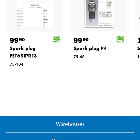
99
99
90
90
Spark plug
Spark plug P4
S
FET65IPR13
75-48
1
75-104
Warehouses