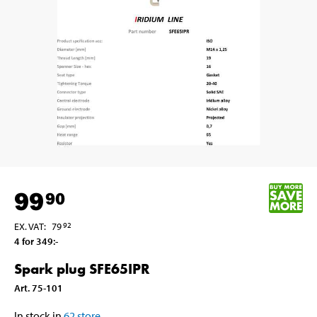
99
90
EX. VAT
:
79
92
4 for 349
:-
Spark plug SFE65IPR
Art
.
75-101
In stock in
62
store