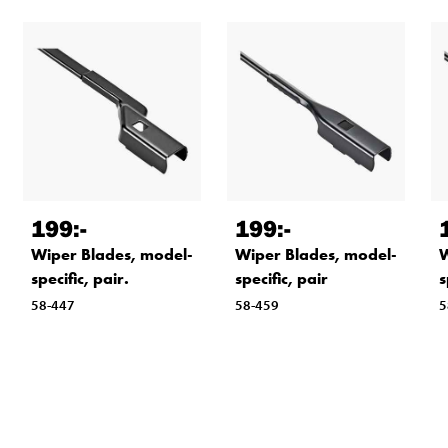
199
:-
199
:-
Wiper Blades, model-
Wiper Blades, model-
W
specific, pair.
specific, pair
s
58-447
58-459
5