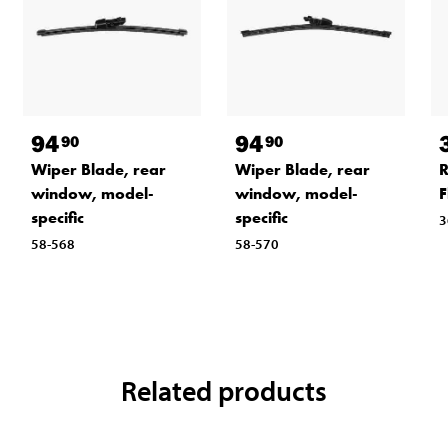
94
94
90
90
Wiper Blade, rear
Wiper Blade, rear
R
window, model-
window, model-
F
specific
specific
3
58-568
58-570
Related products