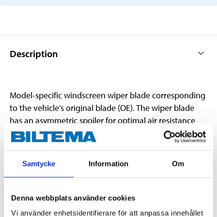
Description
Model-specific windscreen wiper blade corresponding
to the vehicle’s original blade (OE). The wiper blade
has an asymmetric spoiler for optimal air resistance
and quality rubber for optimal wiping. Supplied with
specific mount for AUDI A1 (8X1, 8XA, 8XF, 8XK)
01/2011-10/2018, SEAT Mii 10/2011-07/2019, SEAT
Samtycke
Information
Om
Toledo IV 07/2012-04/2019, SKODA Citigo 10/2011-
08/2019, SKODA Rapid (NH1), 10/2013-12/2019,
SKODA Rapid (NH3)11/2012-12/2019, VW Load Up 12-
Denna webbplats använder cookies
2014/06/2016, VW Polo (6R1, 6C1) 09/2009-, VW Up
Vi använder enhetsidentifierare för att anpassa innehållet