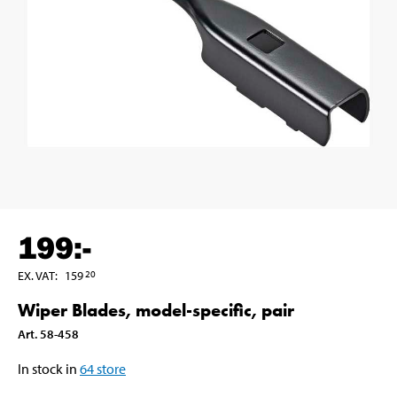
199
:-
EX. VAT
:
159
20
Wiper Blades, model-specific, pair
Art
.
58-458
In stock in
64
store