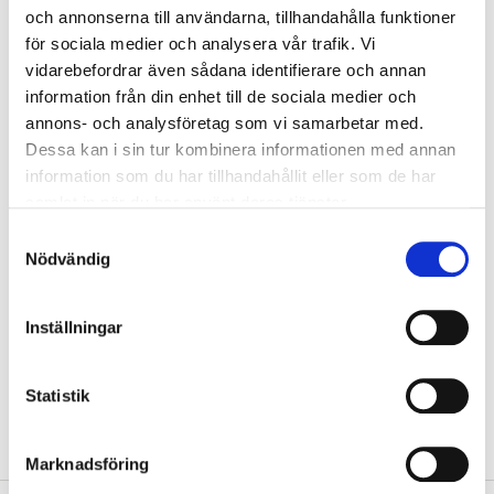
08/2011. Fitting instructions 5. Sold in pairs, left +
och annonserna till användarna, tillhandahålla funktioner
right.
för sociala medier och analysera vår trafik. Vi
vidarebefordrar även sådana identifierare och annan
NOTE
! The wiper blade is a wearing part that should
information från din enhet till de sociala medier och
be replaced every 12 months, but the
annons- och analysföretag som vi samarbetar med.
recommendation is to replace the wiper blades every
Dessa kan i sin tur kombinera informationen med annan
information som du har tillhandahållit eller som de har
6 months, e.g. at the same time seasonal tyres are
samlat in när du har använt deras tjänster.
changed.
Samtyckesval
Nödvändig
Technical specifications
Inställningar
Length
600/380 mm
Statistik
Wiper Arm
2V2
Marknadsföring