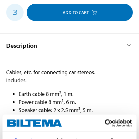
ADD TO CART
Description
Cables, etc. for connecting car stereos.
Includes:
Earth cable 8 mm², 1 m.
Power cable 8 mm², 6 m.
Speaker cable: 2 x 2.5 mm², 5 m.
Gold-plated AGU holder with 40 A fuse.
Double-shielded RCA cable, length: 5 m, external
diameter: 4 + 4 mm.