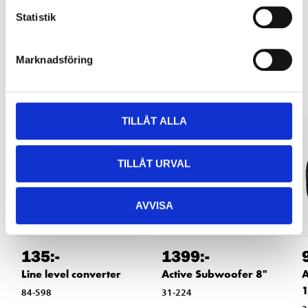
Statistik
Other customers also bought
Marknadsföring
TILLÅT ALLA
TILLÅT URVAL
AVVISA
135
:-
1399
:-
Line level converter
Active Subwoofer 8"
A
84-598
31-224