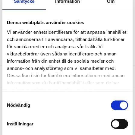
Samtycke
Information
Om
Remote cable length: 5 m.
Remote cable, 0.28 mm, length: 5 m.
Gold-plated ring and fork lugs, x 2.
Denna webbplats använder cookies
10 cable ties and crimp terminals.
Vi använder enhetsidentifierare för att anpassa innehållet
Protective sleeve for cable grommet.
och annonserna till användarna, tillhandahålla funktioner
för sociala medier och analysera vår trafik. Vi
vidarebefordrar även sådana identifierare och annan
information från din enhet till de sociala medier och
annons- och analysföretag som vi samarbetar med.
About the manufacturer
Dessa kan i sin tur kombinera informationen med annan
information som du har tillhandahållit eller som de har
samlat in när du har använt deras tjänster.
Samtyckesval
Nödvändig
Pay & Collect
Pay & Collect in your local store within 2 hours! For more information
Inställningar
about the service and our terms.
READ MORE