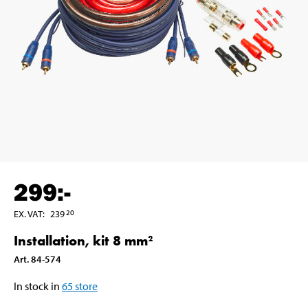
299
:-
EX. VAT
:
239
20
Installation, kit 8 mm²
Art
.
84-574
In stock in
65
store