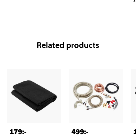
3
Related products
179
:-
499
:-