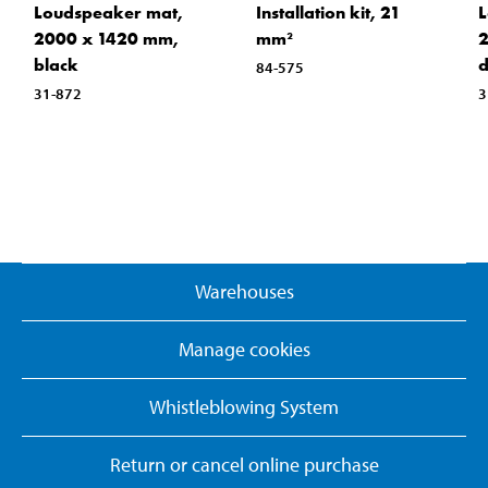
Loudspeaker mat,
Installation kit, 21
L
2000 x 1420 mm,
mm²
2
black
d
84-575
31-872
3
Warehouses
Manage cookies
Whistleblowing System
Return or cancel online purchase