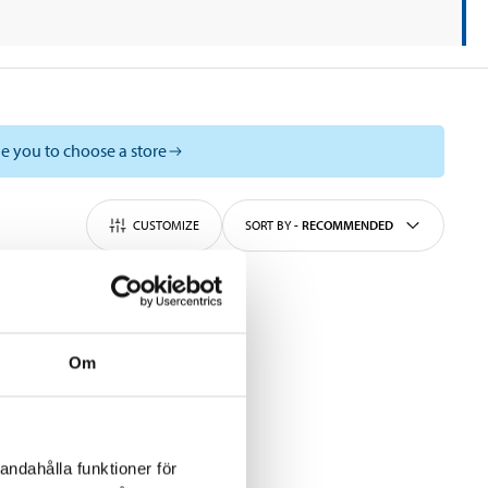
e you to choose a store
CUSTOMIZE
SORT BY
-
RECOMMENDED
Om
andahålla funktioner för