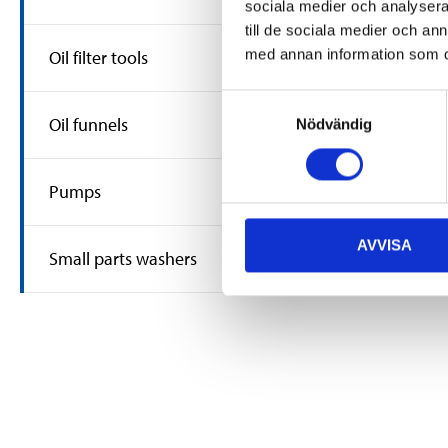
sociala medier och analysera 
359
:-
till de sociala medier och a
Transmission 
med annan information som du 
Oil filter tools
adapter set,
19-1448
Samtyckesval
9
st
In stock in
Oil funnels
Nödvändig
Pumps
AVVISA
Small parts washers