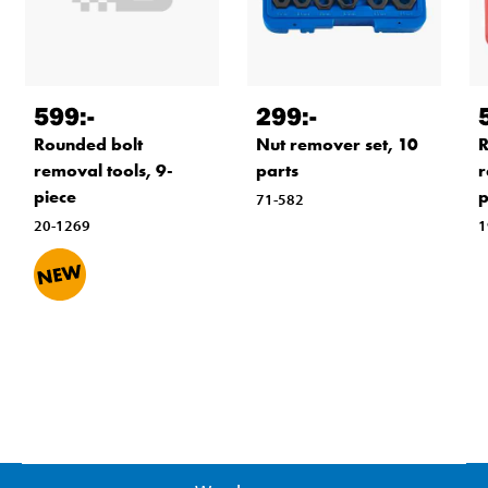
599
:-
299
:-
Rounded bolt
Nut remover set, 10
R
removal tools, 9-
parts
r
piece
p
71-582
20-1269
1