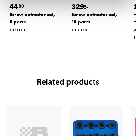
44
329
:-
90
Screw extractor set,
Screw extractor set,
H
5 parts
15 parts
H
p
19-0313
19-1350
1
Related products