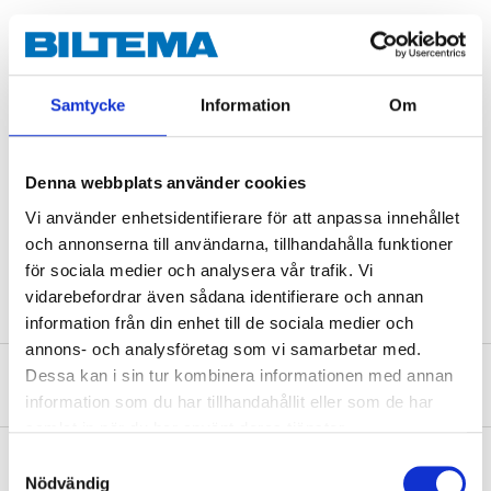
Technical specifications
Samtycke
Information
Om
Square drive socket
3/8"
Size
2, 3, 4, 6, 8, 10 mm
Denna webbplats använder cookies
Length
60 mm
Vi använder enhetsidentifierare för att anpassa innehållet
Material
CrMo-steel
och annonserna till användarna, tillhandahålla funktioner
Quantity
6 pcs
för sociala medier och analysera vår trafik. Vi
vidarebefordrar även sådana identifierare och annan
information från din enhet till de sociala medier och
annons- och analysföretag som vi samarbetar med.
Dessa kan i sin tur kombinera informationen med annan
About the manufacturer
information som du har tillhandahållit eller som de har
samlat in när du har använt deras tjänster.
Samtyckesval
Nödvändig