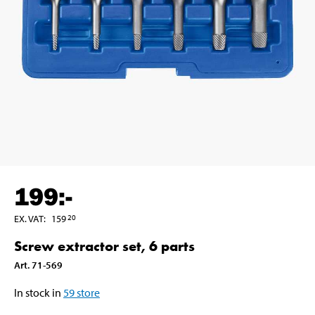
199
:-
EX. VAT
:
159
20
Screw extractor set, 6 parts
Art
.
71-569
In stock in
59
store