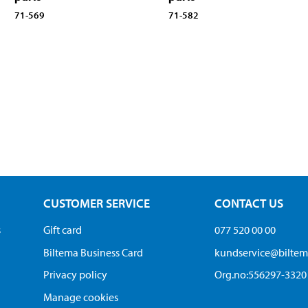
71-569
71-582
CUSTOMER SERVICE
CONTACT US
s
Gift card
077 520 00 00
Biltema Business Card
kundservice@bilte
Privacy policy
Org.no:556297-3320
Manage cookies