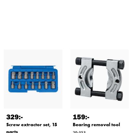
329
:-
159
:-
Screw extractor set, 15
Bearing removal tool
parts
20-353