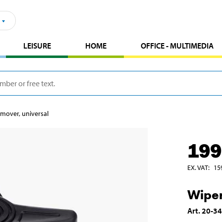
LEISURE
HOME
OFFICE - MULTIMEDIA
mover, universal
199
EX. VAT
:
15
Wiper
Art
.
20-3