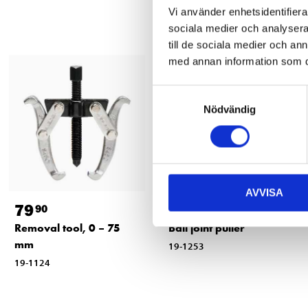
Vi använder enhetsidentifierar
sociala medier och analysera 
till de sociala medier och a
med annan information som du 
Samtyckesval
Nödvändig
AVVISA
79
84
90
90
Removal tool, 0 – 75
Ball joint puller
mm
19-1253
19-1124