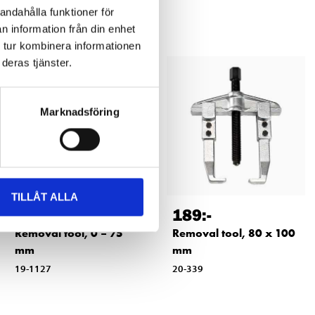
andahålla funktioner för
n information från din enhet
 tur kombinera informationen
deras tjänster.
Marknadsföring
TILLÅT ALLA
99
189
:-
90
Removal tool, 0 – 75
Removal tool, 80 x 100
mm
mm
19-1127
20-339