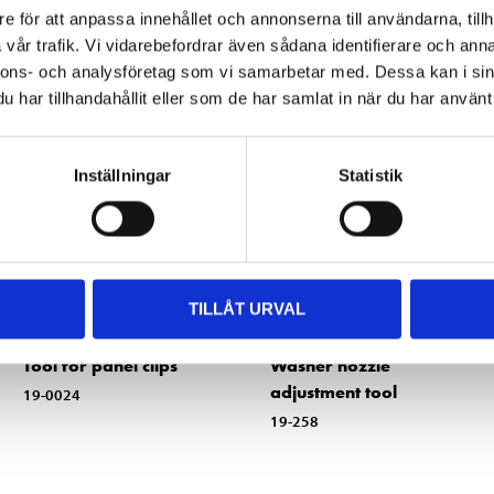
Other customers also bought
e för att anpassa innehållet och annonserna till användarna, tillh
vår trafik. Vi vidarebefordrar även sådana identifierare och anna
nnons- och analysföretag som vi samarbetar med. Dessa kan i sin
har tillhandahållit eller som de har samlat in när du har använt 
Inställningar
Statistik
TILLÅT URVAL
49
32
90
90
Tool for panel clips
Washer nozzle
adjustment tool
19-0024
19-258