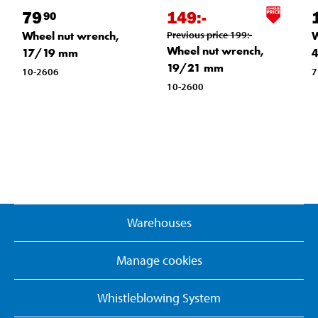
79
149
:-
90
W
Wheel nut wrench,
Previous price
199
:-
Wheel nut wrench,
4
17/19 mm
19/21 mm
7
10-2606
10-2600
Warehouses
Manage cookies
Whistleblowing System