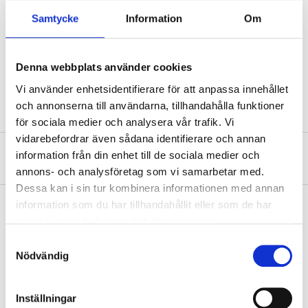
Technical specifications
Samtycke
Information
Om
Socket
17/19/21/22 mm
Denna webbplats använder cookies
Length
85 mm
Vi använder enhetsidentifierare för att anpassa innehållet
och annonserna till användarna, tillhandahålla funktioner
för sociala medier och analysera vår trafik. Vi
vidarebefordrar även sådana identifierare och annan
information från din enhet till de sociala medier och
About the manufacturer
annons- och analysföretag som vi samarbetar med.
Dessa kan i sin tur kombinera informationen med annan
information som du har tillhandahållit eller som de har
samlat in när du har använt deras tjänster.
Pay & Collect
Samtyckesval
Nödvändig
Pay & Collect in your local store within 2 hours! For more information
about the service and our terms.
READ MORE
Inställningar