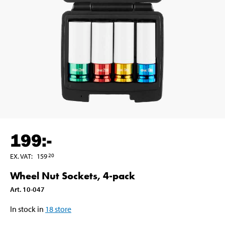
199
:-
EX. VAT
:
159
20
Wheel Nut Sockets, 4-pack
Art
.
10-047
In stock in
18
store