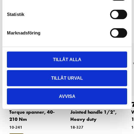
Statistik
Other customers also bought
Marknadsföring
TILLÅT ALLA
TILLÅT URVAL
AVVISA
499
:-
179
:-
Torque spanner, 40-
Jointed handle 1/2",
W
210 Nm
Heavy duty
10-241
18-327
1