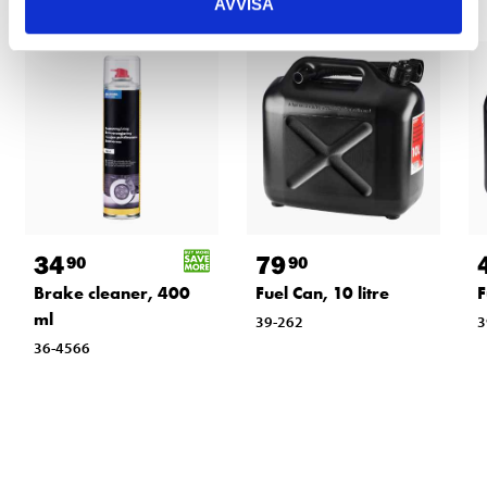
AVVISA
34
79
90
90
Brake cleaner, 400
Fuel Can, 10 litre
F
ml
39-262
3
36-4566