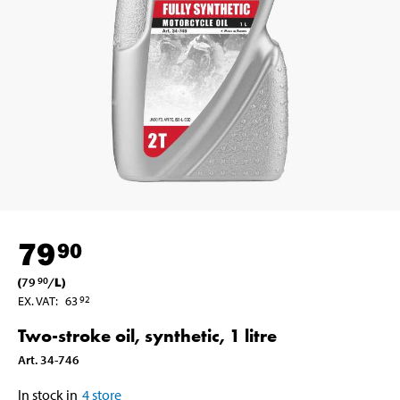
79
90
(
79
/
L
)
90
EX. VAT
:
63
92
Two-stroke oil, synthetic, 1 litre
Art
.
34-746
In stock in
4
store