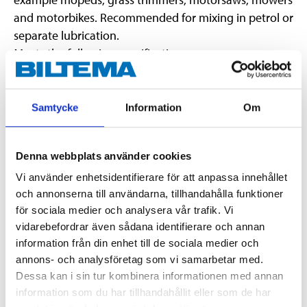
and motorbikes. Recommended for mixing in petrol or
separate lubrication.
Meets the following specifications:
ISO L-EGB
JASO FB/FD
Samtycke
Information
Om
API TC
Piaggio Hexagon
Denna webbplats använder cookies
Vi använder enhetsidentifierare för att anpassa innehållet
EUH210 Safety data sheet available on request.
och annonserna till användarna, tillhandahålla funktioner
för sociala medier och analysera vår trafik. Vi
Technical specifications
vidarebefordrar även sådana identifierare och annan
information från din enhet till de sociala medier och
annons- och analysföretag som vi samarbetar med.
Volume
1 l
Dessa kan i sin tur kombinera informationen med annan
information som du har tillhandahållit eller som de har