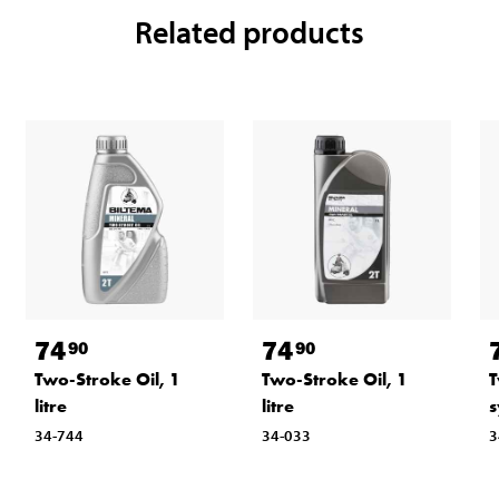
Related products
74
74
90
90
Two-Stroke Oil, 1
Two-Stroke Oil, 1
T
litre
litre
s
34-744
34-033
3