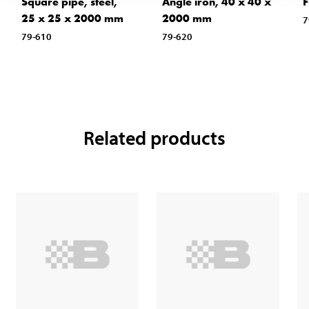
Square pipe, steel,
Angle iron, 40 x 40 x
F
25 x 25 x 2000 mm
2000 mm
7
79-610
79-620
Related products