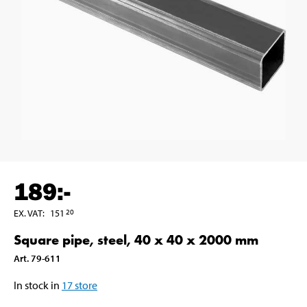
189
:-
EX. VAT
:
151
20
Square pipe, steel, 40 x 40 x 2000 mm
Art
.
79-611
In stock in
17
store