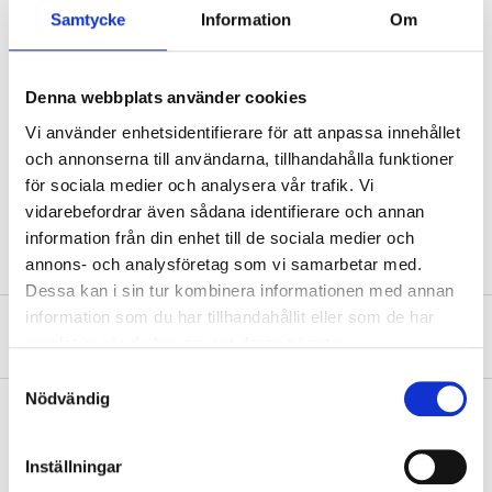
Technical specifications
Samtycke
Information
Om
Length
2000 mm
Denna webbplats använder cookies
Width
40 mm (external)
Vi använder enhetsidentifierare för att anpassa innehållet
Height
40 mm (external)
och annonserna till användarna, tillhandahålla funktioner
Thickness
1,5 mm
för sociala medier och analysera vår trafik. Vi
vidarebefordrar även sådana identifierare och annan
Material
Steel
information från din enhet till de sociala medier och
annons- och analysföretag som vi samarbetar med.
Dessa kan i sin tur kombinera informationen med annan
information som du har tillhandahållit eller som de har
About the manufacturer
samlat in när du har använt deras tjänster.
Samtyckesval
Nödvändig
Pay & Collect
Inställningar