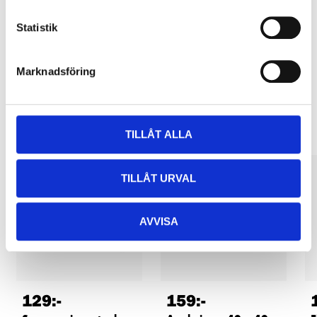
Pay & Collect in your local store within 2 hours! For more information
about the service and our terms.
Statistik
READ MORE
Marknadsföring
Other customers also bought
TILLÅT ALLA
TILLÅT URVAL
AVVISA
129
:-
159
:-