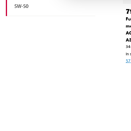
5W-50
7
Fu
mo
AC
A3
34
In 
57