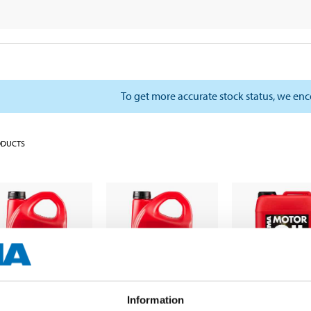
To get more accurate stock status, we en
ODUCTS
Information