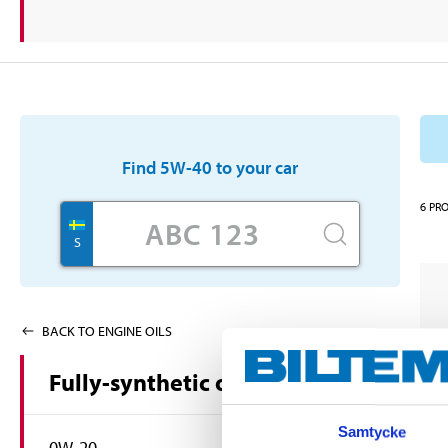
Find
5W-40
to your car
6
PR
S
BACK TO ENGINE OILS
Fully-synthetic oils
Samtycke
0W-20