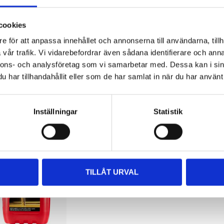
49
:-
349
:-
749
:-
lly synthetic
Fully synthetic
Fully synthetic
tor oil 5W-40,
motor oil 5W-40,
motor oil 5W
cookies
CEA A3/B3,
ACEA C3, A3/B3,
ACEA A3/B3,
e för att anpassa innehållet och annonserna till användarna, tillh
/B4, 4 litre
A3/B4, 4 litre
A3/B4, 10 lit
vår trafik. Vi vidarebefordrar även sådana identifierare och anna
-879
34-857
34-880
nnons- och analysföretag som vi samarbetar med. Dessa kan i sin
stock in
In stock in
In stock in
har tillhandahållit eller som de har samlat in när du har använt 
store
58
store
50
store
Inställningar
Statistik
TILLÅT URVAL