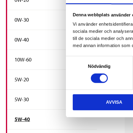
3
Fu
mo
Denna webbplats använder 
0W-30
A
Vi använder enhetsidentifierar
A3
sociala medier och analysera 
34
till de sociala medier och a
0W-40
In 
med annan information som du 
56
10W-60
Samtyckesval
Nödvändig
5W-20
5W-30
AVVISA
5W-40