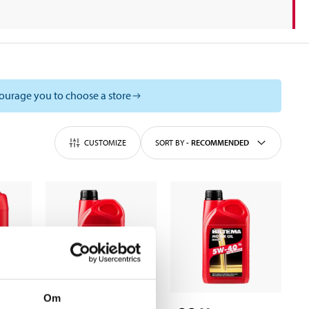
courage you to choose a store
CUSTOMIZE
SORT BY
-
RECOMMENDED
Om