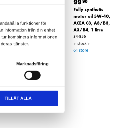
99
99
90
90
Fully synthetic
Fully synthetic
-40,
motor oil 5W-40,
motor oil 5W-40,
ACEA A3/B3,
ACEA C3, A3/B3,
andahålla funktioner för
re
A3/B4, 1 litre
A3/B4, 1 litre
n information från din enhet
34-878
34-856
 tur kombinera informationen
In stock in
In stock in
deras tjänster.
57
store
61
store
Marknadsföring
TILLÅT ALLA