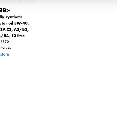
99
:-
lly synthetic
tor oil 5W-40,
EA C3, A3/B3,
/B4, 10 litre
-8570
stock in
store