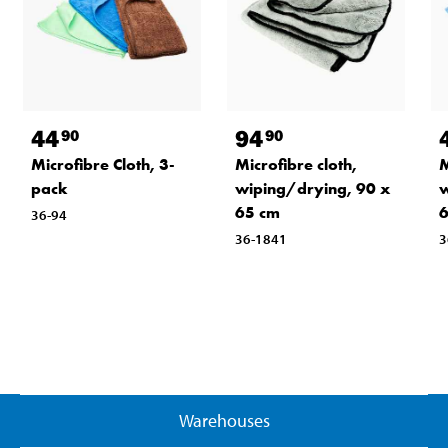
44
94
90
90
Microfibre Cloth, 3-
Microfibre cloth,
M
pack
wiping/drying, 90 x
w
65 cm
6
36-94
36-1841
3
Warehouses