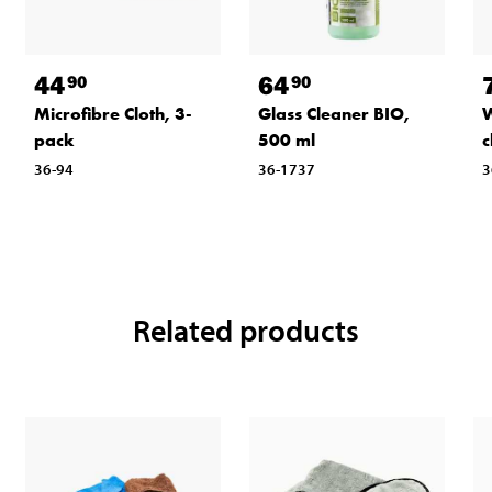
44
64
90
90
Microfibre Cloth, 3-
Glass Cleaner BIO,
W
pack
500 ml
c
36-94
36-1737
3
Related products