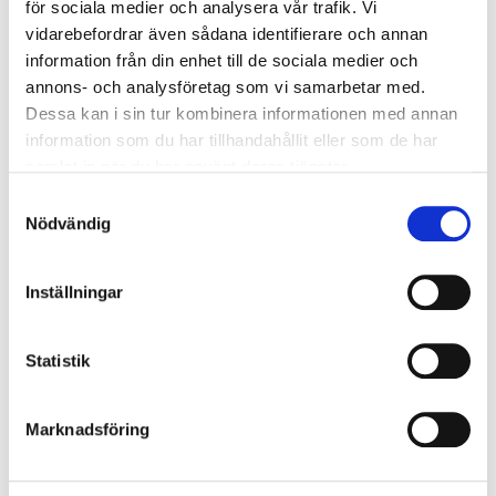
för sociala medier och analysera vår trafik. Vi
Glass Cleaner BIO, 500 ml
vidarebefordrar även sådana identifierare och annan
36-1737
information från din enhet till de sociala medier och
annons- och analysföretag som vi samarbetar med.
In stock in
65
store
Dessa kan i sin tur kombinera informationen med annan
information som du har tillhandahållit eller som de har
64
90
samlat in när du har använt deras tjänster.
Samtyckesval
Nödvändig
Glass Cleaner Premium, 700 ml
Inställningar
37-811
In stock in
4
store
Statistik
49
90
Marknadsföring