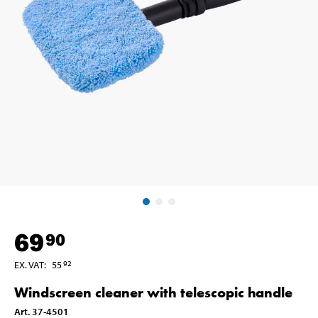
69
90
EX. VAT
:
55
92
Windscreen cleaner with telescopic handle
Art
.
37-4501