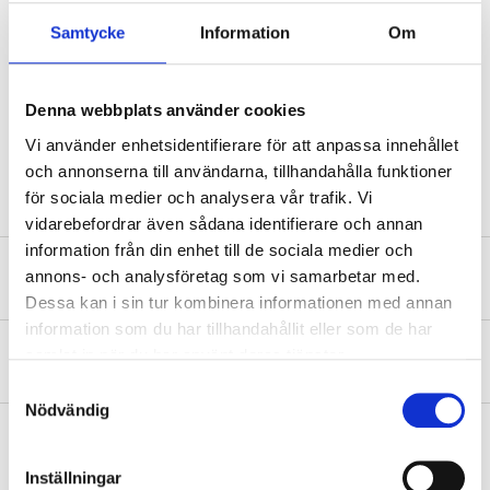
EUH066 Repeated exposure may cause skin dryness or cracking.
Samtycke
Information
Om
EUH210 Safety data sheet available on request.
Technical specifications
Denna webbplats använder cookies
Vi använder enhetsidentifierare för att anpassa innehållet
Volume
500 ml
och annonserna till användarna, tillhandahålla funktioner
för sociala medier och analysera vår trafik. Vi
vidarebefordrar även sådana identifierare och annan
information från din enhet till de sociala medier och
Safety instructions and other information
annons- och analysföretag som vi samarbetar med.
Dessa kan i sin tur kombinera informationen med annan
information som du har tillhandahållit eller som de har
samlat in när du har använt deras tjänster.
About the manufacturer
Samtyckesval
Nödvändig
Inställningar