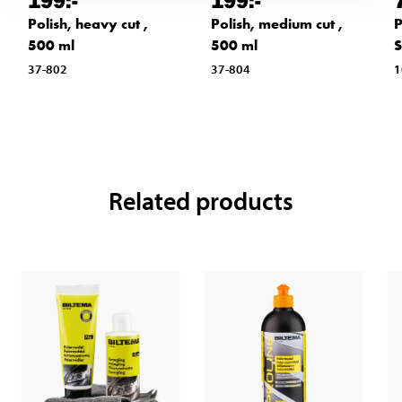
199
:-
199
:-
Polish, heavy cut ,
Polish, medium cut ,
P
500 ml
500 ml
S
37-802
37-804
1
Related products