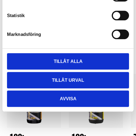
Pay & Collect
Pay & Collect in your local store within 2 hours! For more information
about the service and our terms.
Statistik
READ MORE
Marknadsföring
Other customers also bought
TILLÅT ALLA
TILLÅT URVAL
AVVISA