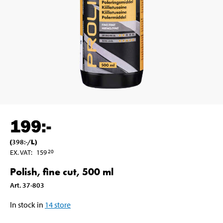
199
:-
(
398
:-
/
L
)
EX. VAT
:
159
20
Polish, fine cut, 500 ml
Art
.
37-803
In stock in
14
store