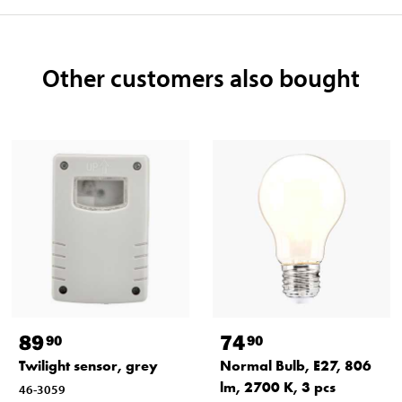
Other customers also bought
89
74
90
90
Twilight sensor, grey
Normal Bulb, E27, 806
lm, 2700 K, 3 pcs
46-3059