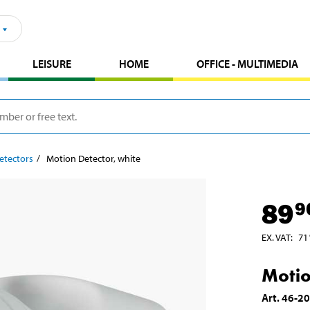
LEISURE
HOME
OFFICE - MULTIMEDIA
etectors
Motion Detector, white
89
9
EX. VAT
:
71
Motio
Art
.
46-2