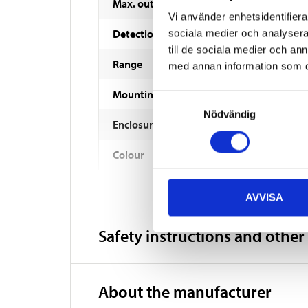
Max. output
Vi använder enhetsidentifierar
Detection range
sociala medier och analysera 
till de sociala medier och a
Range
med annan information som du 
Mounting height
Samtyckesval
Nödvändig
Enclosure class
Colour
AVVISA
Safety instructions and other
About the manufacturer