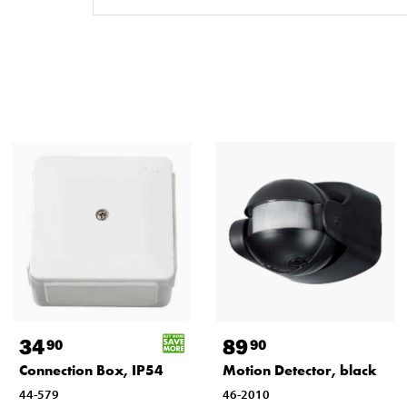
34
89
90
90
Connection Box, IP54
Motion Detector, black
44-579
46-2010