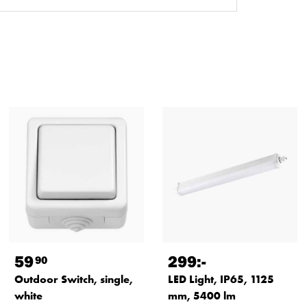
59
299
:-
90
Outdoor Switch, single,
LED Light, IP65, 1125
white
mm, 5400 lm