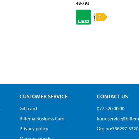
48-793
CUSTOMER SERVICE
CONTACT US
s
Gift card
077 520 00 00
Biltema Business Card
kundservice@bilte
Privacy policy
Org.no:556297-3320
Manage cookies