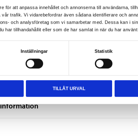
300 W (tube light/low-energy 
e för att anpassa innehållet och annonserna till användarna, tillh
180 ° (horizontal)
vår trafik. Vi vidarebefordrar även sådana identifierare och anna
nnons- och analysföretag som vi samarbetar med. Dessa kan i sin
10 m
har tillhandahållit eller som de har samlat in när du har använt 
1,8–2,5 m
Inställningar
Statistik
IP44
White
SHOW ALL
TILLÅT URVAL
 information