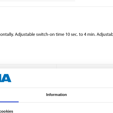
ntally. Adjustable switch-on time 10 sec. to 4 min. Adjustabl
230 V AC
50 Hz
150 W
Information
1000 W
cookies