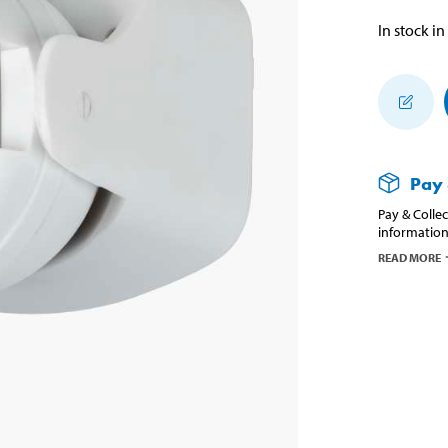
In stock in
Pay 
Pay & Collec
information
READ MORE