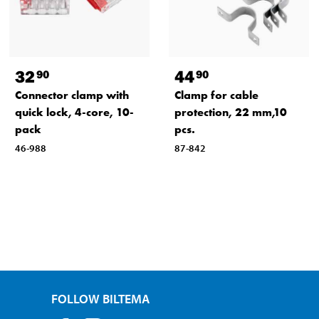
32
44
90
90
Connector clamp with
Clamp for cable
quick lock, 4-core, 10-
protection, 22 mm,10
pack
pcs.
46-988
87-842
FOLLOW BILTEMA