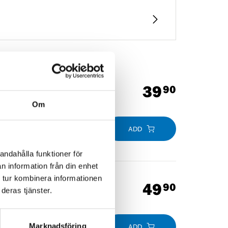
39
90
Om
ADD
andahålla funktioner för
n information från din enhet
 tur kombinera informationen
49
90
deras tjänster.
Marknadsföring
ADD