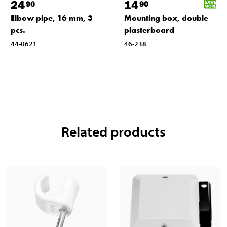
24
14
90
90
Elbow pipe, 16 mm, 3
Mounting box, double
pcs.
plasterboard
44-0621
46-238
Related products