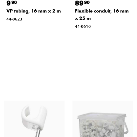
9
89
90
90
VP tubing, 16 mm x 2 m
Flexible conduit, 16 mm
x 25 m
44-0623
44-0610