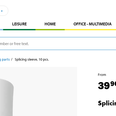
LEISURE
HOME
OFFICE - MULTIMEDIA
 parts
Splicing sleeve, 10 pcs.
From
39
9
Splici