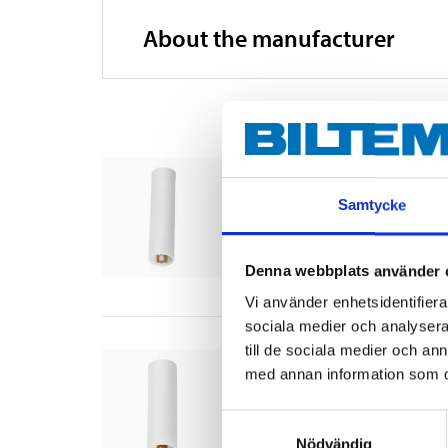
About the manufacturer
Splicing sleeve, 16 mm
46-293
Samtycke
Diameter
:
16
mm
In stock in
65
store
Denna webbplats använder 
Vi använder enhetsidentifierar
sociala medier och analysera 
till de sociala medier och a
Splicing sleeve, 20 mm
med annan information som du 
46-294
Diameter
:
20
mm
Samtyckesval
Nödvändig