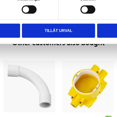
TILLÅT URVAL
Other customers also bought