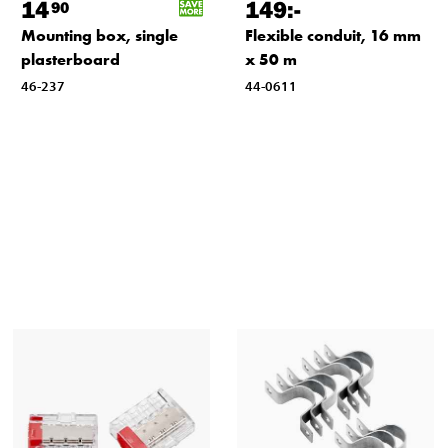
14
149
:-
90
Mounting box, single
Flexible conduit, 16 mm
plasterboard
x 50 m
46-237
44-0611