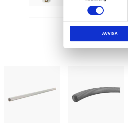
In stock in
64
store
AVVISA