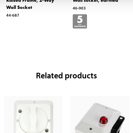
Raised Frame, 2-Way
Wall socket, earthed
Wall Socket
46-903
44-687
Related products