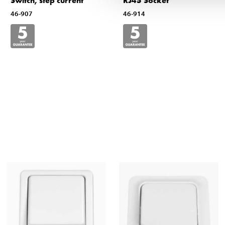
Switch, step current
RJ45 Socket
46-907
46-914