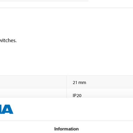
witches.
21 mm
IP20
1 chamber
Information