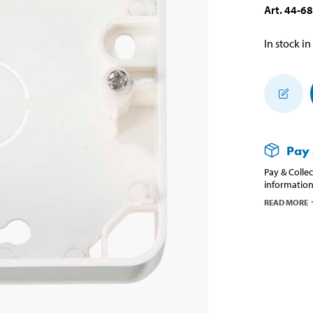
Art
.
44-6
In stock in
Pay 
Pay & Collec
information
READ MORE