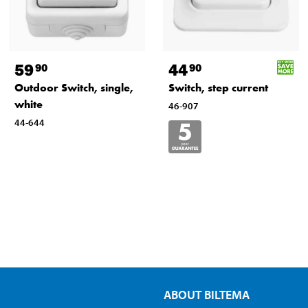
59
44
90
90
Outdoor Switch, single,
Switch, step current
white
46-907
44-644
ABOUT BILTEMA