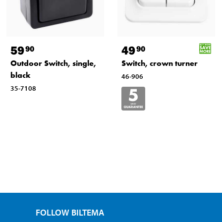
59
49
90
90
Outdoor Switch, single,
Switch, crown turner
black
46-906
35-7108
FOLLOW BILTEMA