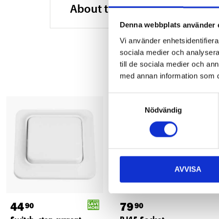
About the manufacturer
Denna webbplats använder 
Vi använder enhetsidentifierar
sociala medier och analysera 
till de sociala medier och a
med annan information som du 
Samtyckesval
Nödvändig
AVVISA
44
79
90
90