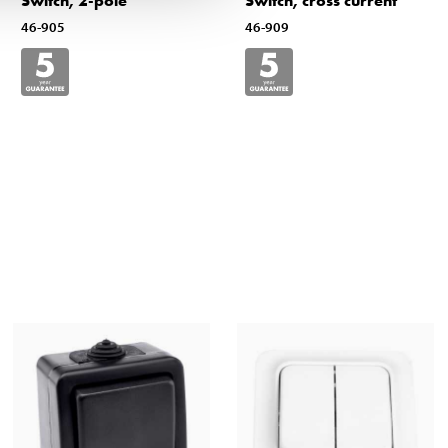
Switch, 2-pole
Switch, cross current
46-905
46-909