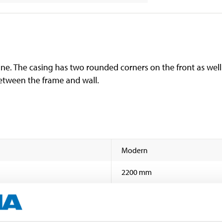
ne. The casing has two rounded corners on the front as well
between the frame and wall.
Modern
2200 mm
12 mm
56 mm