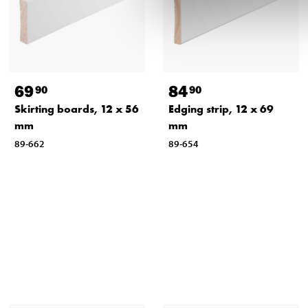
69
84
90
90
Skirting boards, 12 x 56
Edging strip, 12 x 69
mm
mm
89-662
89-654