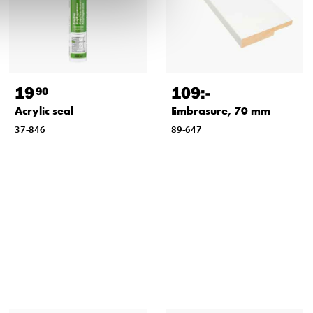
19
109
:-
90
Acrylic seal
Embrasure, 70 mm
37-846
89-647