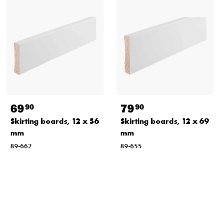
69
79
90
90
Skirting boards, 12 x 56
Skirting boards, 12 x 69
mm
mm
89-662
89-655