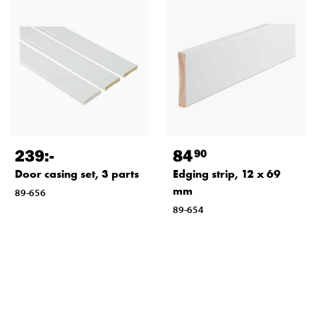
239
:-
84
90
Door casing set, 3 parts
Edging strip, 12 x 69
mm
89-656
89-654