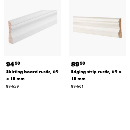
94
89
90
90
Skirting board rustic, 69
Edging strip rustic, 69 x
x 15 mm
15 mm
89-659
89-661