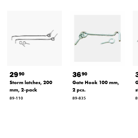
29
36
90
90
Storm latches, 200
Gate Hook 100 mm,
G
mm, 2-pack
2 pcs.
s
89-110
89-835
8