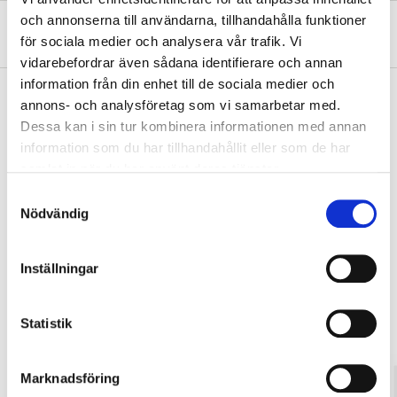
och annonserna till användarna, tillhandahålla funktioner
About the manufacturer
för sociala medier och analysera vår trafik. Vi
vidarebefordrar även sådana identifierare och annan
information från din enhet till de sociala medier och
annons- och analysföretag som vi samarbetar med.
Dessa kan i sin tur kombinera informationen med annan
Pay & Collect
information som du har tillhandahållit eller som de har
Pay & Collect in your local store within 2 hours! For more information
samlat in när du har använt deras tjänster.
about the service and our terms.
Samtyckesval
READ MORE
Nödvändig
Inställningar
Other customers also bought
Statistik
Marknadsföring