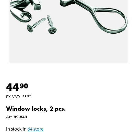
44
90
EX. VAT
:
35
92
Window locks, 2 pcs.
Art
.
89-849
In stock in
64
store