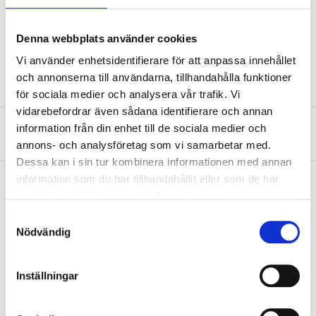
Diameter
4,2 m
Length
19 mm
Denna webbplats använder cookies
Quantity
100 pcs
Vi använder enhetsidentifierare för att anpassa innehållet
och annonserna till användarna, tillhandahålla funktioner
för sociala medier och analysera vår trafik. Vi
vidarebefordrar även sådana identifierare och annan
information från din enhet till de sociala medier och
About the manufacturer
annons- och analysföretag som vi samarbetar med.
Dessa kan i sin tur kombinera informationen med annan
information som du har tillhandahållit eller som de har
samlat in när du har använt deras tjänster.
Pay & Collect
Samtyckesval
Nödvändig
Pay & Collect in your local store within 2 hours! For more information
about the service and our terms.
READ MORE
Inställningar