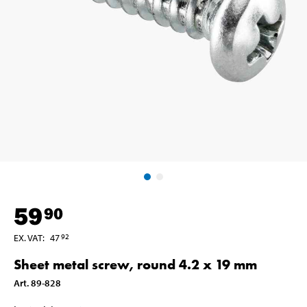
59
90
EX. VAT
:
47
92
Sheet metal screw, round 4.2 x 19 mm
Art
.
89-828