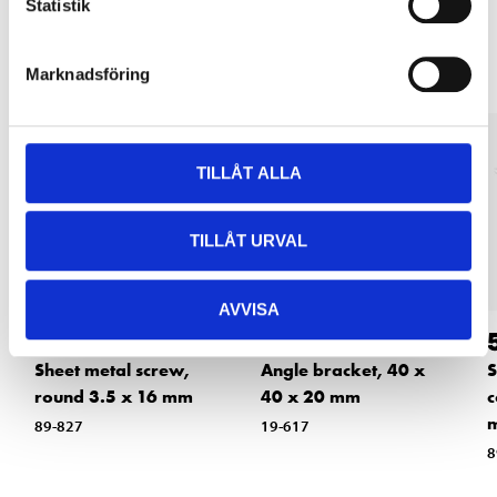
Statistik
Other customers also bought
Marknadsföring
TILLÅT ALLA
TILLÅT URVAL
AVVISA
49
3
90
90
Sheet metal screw,
Angle bracket, 40 x
S
round 3.5 x 16 mm
40 x 20 mm
c
89-827
19-617
8