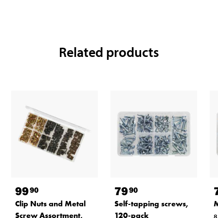
Related products
99
79
90
90
Clip Nuts and Metal
Self-tapping screws,
M
Screw Assortment,
120-pack
8