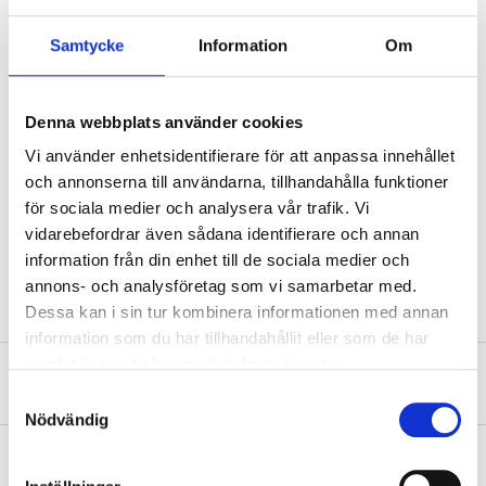
Length
1 m
Samtycke
Information
Om
Size
M12
Pitch
1,75 mm
Denna webbplats använder cookies
Material
Steel Q235
Vi använder enhetsidentifierare för att anpassa innehållet
och annonserna till användarna, tillhandahålla funktioner
Strength class
4.8
för sociala medier och analysera vår trafik. Vi
Surface treatment
Bright zinc galvanised, FZB
vidarebefordrar även sådana identifierare och annan
information från din enhet till de sociala medier och
Standard
DIN 976 - 1
annons- och analysföretag som vi samarbetar med.
Dessa kan i sin tur kombinera informationen med annan
information som du har tillhandahållit eller som de har
samlat in när du har använt deras tjänster.
About the manufacturer
Samtyckesval
Nödvändig