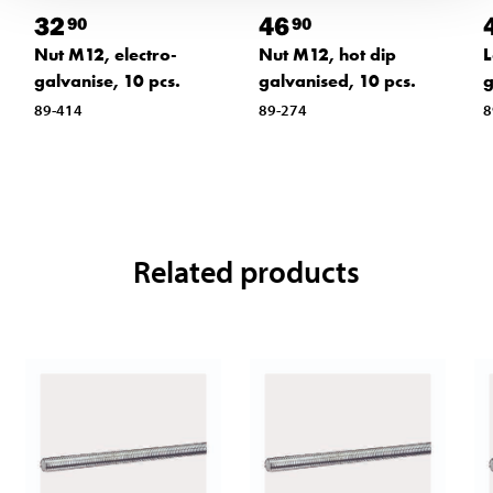
32
46
90
90
Nut M12, electro-
Nut M12, hot dip
L
galvanise, 10 pcs.
galvanised, 10 pcs.
g
89-414
89-274
8
Related products