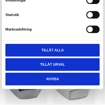
Inställningar
Pay & Collect
Pay & Collect in your local store within 2 hours! For more information
Statistik
about the service and our terms.
READ MORE
Marknadsföring
Other customers also bought
TILLÅT ALLA
TILLÅT URVAL
AVVISA