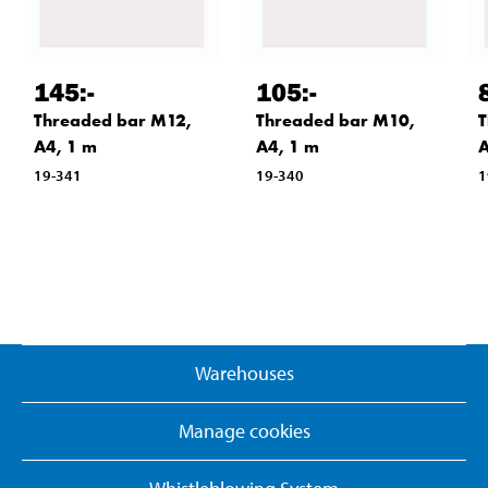
145
:-
105
:-
Threaded bar M12,
Threaded bar M10,
T
A4, 1 m
A4, 1 m
A
19-341
19-340
1
Warehouses
Manage cookies