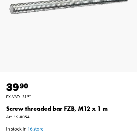
39
90
EX. VAT
:
31
92
Screw threaded bar FZB, M12 x 1 m
Art
.
19-0054
In stock in
16
store