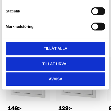
Pay & Collect in your local store within 2 hours! For more information
about the service and our terms.
Statistik
READ MORE
Marknadsföring
Other customers also bought
TILLÅT ALLA
TILLÅT URVAL
AVVISA
149
:-
129
:-