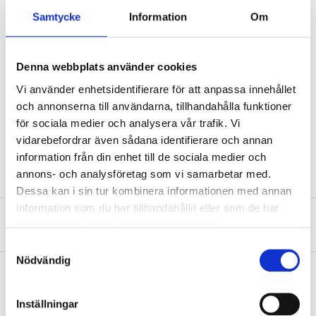
Samtycke
Information
Om
Dimensions
400 x 400 mm (module)
Outer dimensions
435 x 435 mm
Denna webbplats använder cookies
394 x 394 mm (integrated
Vi använder enhetsidentifierare för att anpassa innehållet
Dimensions
frame)
och annonserna till användarna, tillhandahålla funktioner
Material
Galvanised steel
för sociala medier och analysera vår trafik. Vi
vidarebefordrar även sådana identifierare och annan
Colour
White (powder-coated)
information från din enhet till de sociala medier och
annons- och analysföretag som vi samarbetar med.
Dessa kan i sin tur kombinera informationen med annan
information som du har tillhandahållit eller som de har
About the manufacturer
samlat in när du har använt deras tjänster.
Samtyckesval
Nödvändig
Inställningar
Pay & Collect