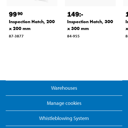
149
:-
99
90
Inspection Hatch, 300
Inspection Hatch, 200
I
x 300 mm
x 200 mm
84-955
87-3877
8
Warehouses
Manage cookies
Whistleblowing System