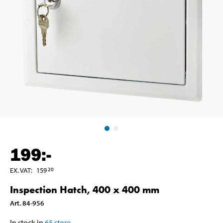
199
:-
EX. VAT
:
159
20
Inspection Hatch, 400 x 400 mm
Art
.
84-956
In stock in
65
store