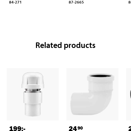
84-271
87-2665
8
Related products
199
:-
24
90