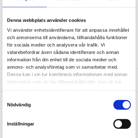
Technical specifications
Denna webbplats använder cookies
Vi använder enhetsidentifierare för att anpassa innehållet
Pipe diameter
32 mm
och annonserna till användarna, tillhandahålla funktioner
för sociala medier och analysera vår trafik. Vi
Angle
45 °
vidarebefordrar även sådana identifierare och annan
information från din enhet till de sociala medier och
annons- och analysföretag som vi samarbetar med.
Dessa kan i sin tur kombinera informationen med annan
About the manufacturer
information som du har tillhandahållit eller som de har
samlat in när du har använt deras tjänster.
Samtyckesval
Nödvändig
Pay & Collect
Inställningar
Pay & Collect in your local store within 2 hours! For more information
about the service and our terms.