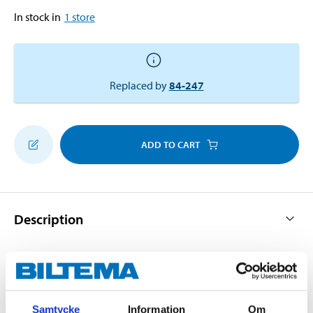
In stock in
1
store
Replaced by
84-247
ADD TO CART
Description
For straight connection of PP piping. With
muff/smooth end.
Samtycke
Information
Om