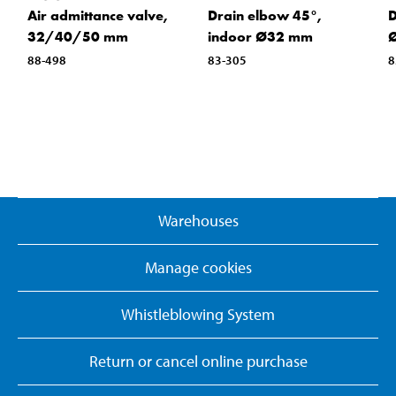
Air admittance valve,
Drain elbow 45°,
D
32/40/50 mm
indoor Ø32 mm
88-498
83-305
8
Warehouses
Manage cookies
Whistleblowing System
Return or cancel online purchase