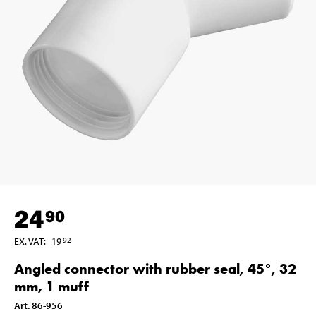
24
90
EX. VAT
:
19
92
Angled connector with rubber seal, 45°, 32
mm, 1 muff
Art
.
86-956