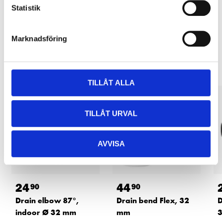
READ MORE
Statistik
Marknadsföring
Other customers also bought
TILLÅT ALLA
TILLÅT URVAL
AVVISA
24
44
90
90
Drain elbow 87°,
Drain bend Flex, 32
D
indoor Ø 32 mm
mm
3