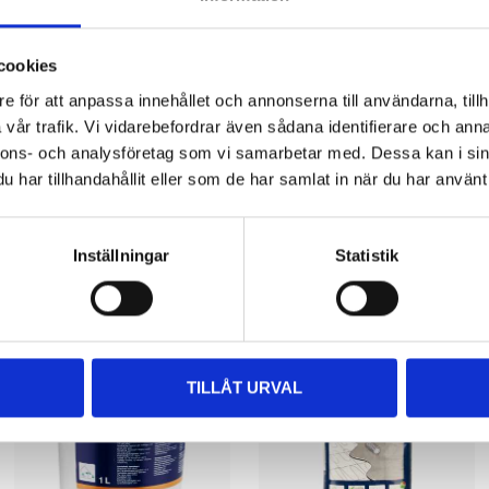
2 pcs
cookies
e för att anpassa innehållet och annonserna till användarna, tillh
vår trafik. Vi vidarebefordrar även sådana identifierare och anna
nnons- och analysföretag som vi samarbetar med. Dessa kan i sin
har tillhandahållit eller som de har samlat in när du har använt 
Other customers also bought
Inställningar
Statistik
TILLÅT URVAL