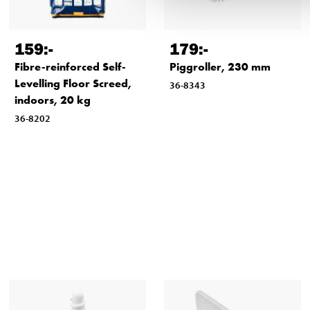
159
:-
179
:-
Fibre-reinforced Self-
Piggroller, 230 mm
Levelling Floor Screed,
36-8343
indoors, 20 kg
36-8202