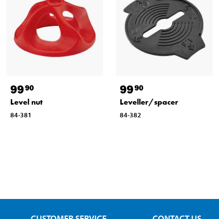
99
99
90
90
Level nut
Leveller/spacer
84-381
84-382
CUSTOMER SERVICE
CONTACT US