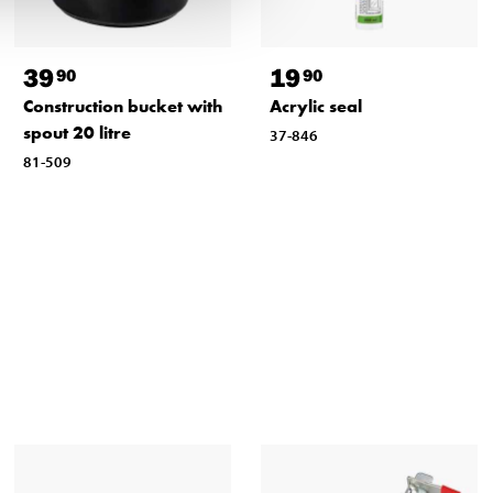
39
19
90
90
Construction bucket with
Acrylic seal
spout 20 litre
37-846
81-509