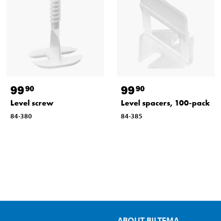
99
99
90
90
Level screw
Level spacers, 100-pack
84-380
84-385
ABOUT BILTEMA