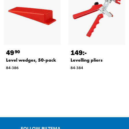
49
149
:-
90
Level wedges, 50-pack
Levelling pliers
84-386
84-384
FOLLOW BILTEMA