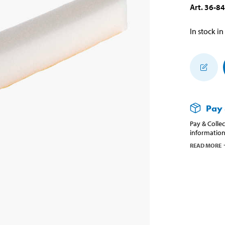
Art
.
36-8
In stock in
Pay 
Pay & Collec
information
READ MORE