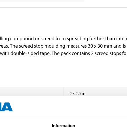
velling compound or screed from spreading further than inten
eas. The screed stop moulding measures 30 x 30 mm and is 2
with double-sided tape. The pack contains 2 screed stops for
2 x 2,5 m
30 mm
30 mm
Information