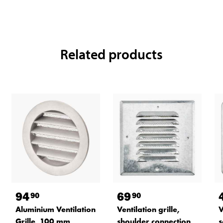
Related products
94
69
90
90
Aluminium Ventilation
Ventilation grille,
V
Grille, 100 mm
shoulder connection,
s