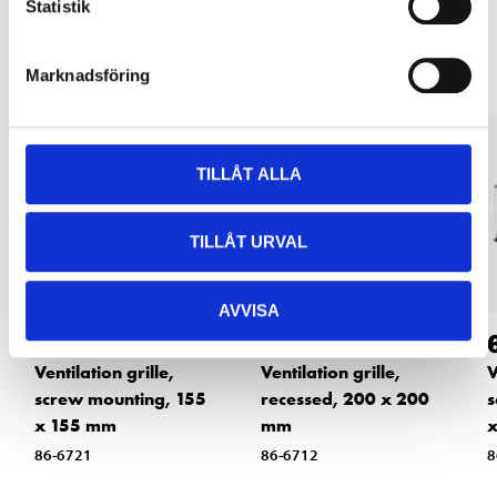
Statistik
Other customers also bought
Marknadsföring
TILLÅT ALLA
TILLÅT URVAL
AVVISA
49
59
90
90
Ventilation grille,
Ventilation grille,
V
screw mounting, 155
recessed, 200 x 200
s
x 155 mm
mm
x
86-6721
86-6712
8