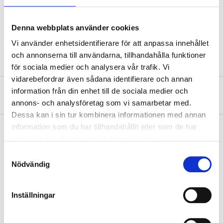
Surface treatment
Hot-dip galvanized, FZV
Width
195 mm
Denna webbplats använder cookies
Height
195 mm
Vi använder enhetsidentifierare för att anpassa innehållet
och annonserna till användarna, tillhandahålla funktioner
för sociala medier och analysera vår trafik. Vi
vidarebefordrar även sådana identifierare och annan
information från din enhet till de sociala medier och
About the manufacturer
annons- och analysföretag som vi samarbetar med.
Dessa kan i sin tur kombinera informationen med annan
information som du har tillhandahållit eller som de har
samlat in när du har använt deras tjänster.
Pay & Collect
Samtyckesval
Nödvändig
Pay & Collect in your local store within 2 hours! For more information
about the service and our terms.
READ MORE
Inställningar