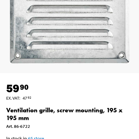
59
90
EX. VAT
:
47
92
Ventilation grille, screw mounting, 195 x
195 mm
Art
.
86-6722
In stock in
65
store