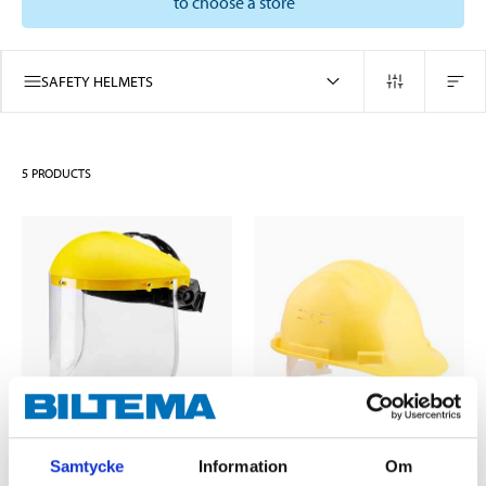
to choose a store
SAFETY HELMETS
5
PRODUCTS
129
:-
59
90
Samtycke
Information
Om
Safety visor