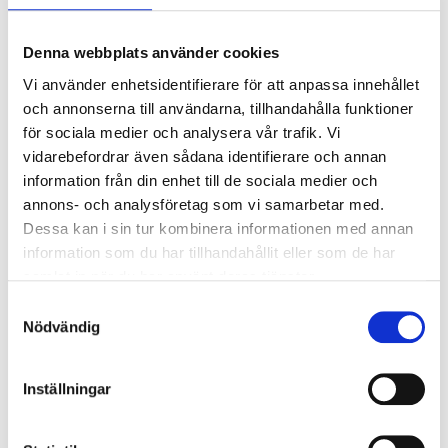
Safety helmet, yellow
18-601
18-491
65
store
In stock in
65
store
In stock in
Denna webbplats använder cookies
Vi använder enhetsidentifierare för att anpassa innehållet
och annonserna till användarna, tillhandahålla funktioner
för sociala medier och analysera vår trafik. Vi
vidarebefordrar även sådana identifierare och annan
information från din enhet till de sociala medier och
annons- och analysföretag som vi samarbetar med.
Dessa kan i sin tur kombinera informationen med annan
information som du har tillhandahållit eller som de har
samlat in när du har använt deras tjänster.
Samtyckesval
Nödvändig
Inställningar
49
59
90
90
Spare visor
Safety helmet, white
18-602
18-490