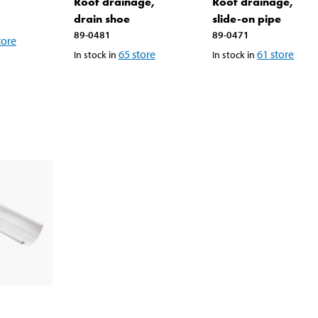
Roof drainage,
Roof drainage,
drain shoe
slide-on pipe
89-0481
89-0471
tore
65
store
61
store
In stock in
In stock in