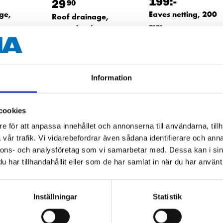
199
:-
29
90
ge,
Eaves netting, 200
Roof drainage,
mm
gutter hook,
87-4191
compact
tore
64
store
In stock in
89-0472
64
store
In stock in
Information
cookies
e för att anpassa innehållet och annonserna till användarna, tillh
vår trafik. Vi vidarebefordrar även sådana identifierare och anna
nnons- och analysföretag som vi samarbetar med. Dessa kan i sin
har tillhandahållit eller som de har samlat in när du har använt 
Inställningar
Statistik