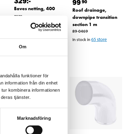
329
:-
99
90
Eaves netting, 400
Roof drainage,
mm
downpipe transition
87-4192
section 1 m
63
store
In stock in
89-0469
65
store
In stock in
Om
andahålla funktioner för
n information från din enhet
 tur kombinera informationen
deras tjänster.
Marknadsföring