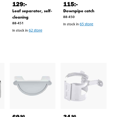
129
:-
115
:-
Leaf separator, self-
Downpipe catch
cleaning
88-450
88-451
65
store
In stock in
62
store
In stock in
69
34
90
90