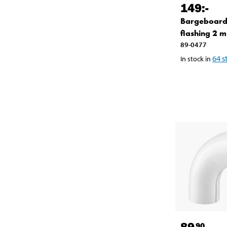
149
:-
Bargeboar
flashing 2 m
89-0477
64
s
In stock in
89
90