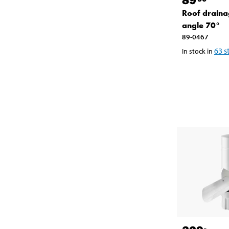
Roof draina
angle 70°
89-0467
63
s
In stock in