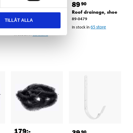
29
89
90
90
Roof drainage,
Roof drainage, shoe
gutter hook, short
89-0479
TILLÅT ALLA
89-0473
65
store
In stock in
65
store
In stock in
179
:-
39
90