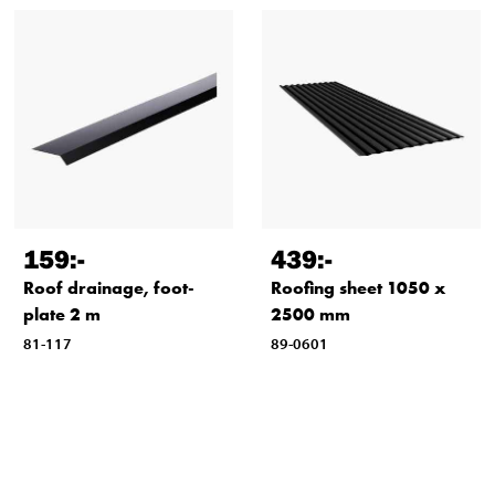
159
:-
439
:-
Roof drainage, foot-
Roofing sheet 1050 x
plate 2 m
2500 mm
81-117
89-0601