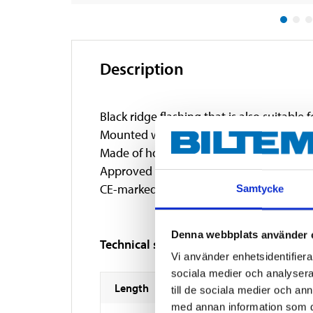
Description
Black ridge flashing that is also suitable 
Mounted with roof screws and overlap s
Made of hot-dip galvanised sheet metal wi
Approved in accordance with EN 14782
CE-marked
Samtycke
Denna webbplats använder 
Technical specifications
Vi använder enhetsidentifierar
sociala medier och analysera 
Length
till de sociala medier och a
med annan information som du 