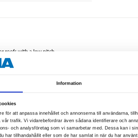
for roofs with a low pitch.
crews.
th a total of 8 layers of protective surface coating.
Information
cookies
e för att anpassa innehållet och annonserna till användarna, tillh
vår trafik. Vi vidarebefordrar även sådana identifierare och anna
2000 mm
nnons- och analysföretag som vi samarbetar med. Dessa kan i sin
har tillhandahållit eller som de har samlat in när du har använt 