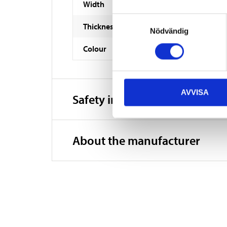
Width
Samtyckesval
Thickness
Nödvändig
Colour
AVVISA
Safety instructions and other
About the manufacturer