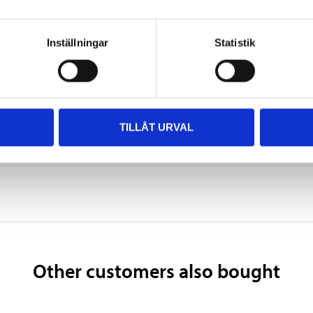
140 x 140 mm (covering)
0,4 mm
Inställningar
Statistik
Black
TILLÅT URVAL
 information
Other customers also bought