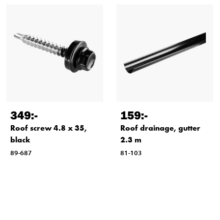
349
:-
159
:-
Roof screw 4.8 x 35,
Roof drainage, gutter
black
2.3 m
89-687
81-103