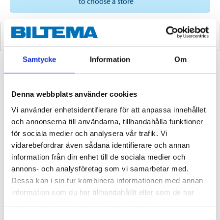
to choose a store
WORK SOCKS
Samtycke
Information
Om
1
PRODUCTS
Denna webbplats använder cookies
Vi använder enhetsidentifierare för att anpassa innehållet
och annonserna till användarna, tillhandahålla funktioner
för sociala medier och analysera vår trafik. Vi
vidarebefordrar även sådana identifierare och annan
information från din enhet till de sociala medier och
annons- och analysföretag som vi samarbetar med.
Dessa kan i sin tur kombinera informationen med annan
information som du har tillhandahållit eller som de har
from
samlat in när du har använt deras tjänster.
79
90
Samtyckesval