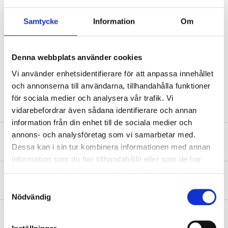
Technical specifications
Samtycke
Information
Om
Adjustable width
62,5–106,8 cm
Denna webbplats använder cookies
Height
69 cm
Vi använder enhetsidentifierare för att anpassa innehållet
powder-coated tubular
Material
steel
och annonserna till användarna, tillhandahålla funktioner
för sociala medier och analysera vår trafik. Vi
vidarebefordrar även sådana identifierare och annan
information från din enhet till de sociala medier och
annons- och analysföretag som vi samarbetar med.
Safety instructions and other information
Dessa kan i sin tur kombinera informationen med annan
information som du har tillhandahållit eller som de har
samlat in när du har använt deras tjänster.
About the manufacturer
Samtyckesval
Nödvändig