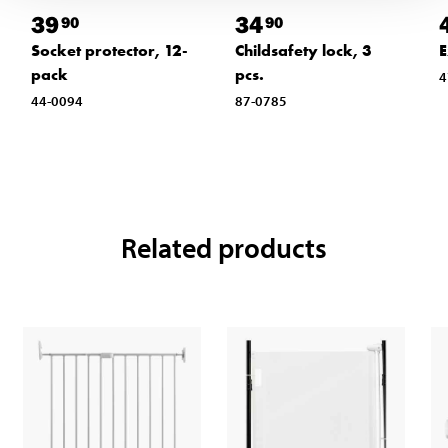
39
34
90
90
Socket protector, 12-
Childsafety lock, 3
E
pack
pcs.
4
44-0094
87-0785
Related products