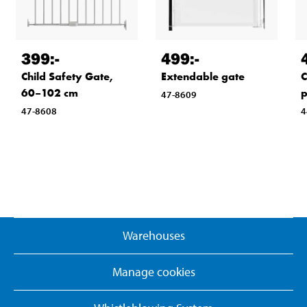
399
:-
499
:-
Child Safety Gate,
Extendable gate
C
60–102 cm
47-8609
47-8608
4
Warehouses
Manage cookies