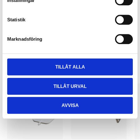
Inställningar
Pay & Collect
Pay & Collect in your local store within 2 hours! For more information
Statistik
about the service and our terms.
READ MORE
Marknadsföring
Other customers also bought
TILLÅT ALLA
TILLÅT URVAL
AVVISA