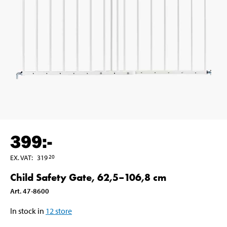
399
:-
EX. VAT
:
319
20
Child Safety Gate, 62,5–106,8 cm
Art
.
47-8600
In stock in
12
store