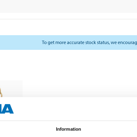
To get more accurate stock status, we encourag
Information