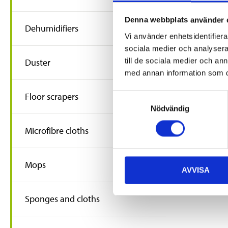
49
90
Denna webbplats använder 
Carpet beat
Dehumidifiers
cm
Vi använder enhetsidentifierar
47-0665
sociala medier och analysera 
till de sociala medier och a
64
s
Duster
In stock in
med annan information som du 
Floor scrapers
Samtyckesval
Nödvändig
Microfibre cloths
Mops
AVVISA
Sponges and cloths