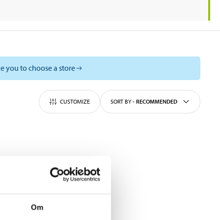
e you to choose a store
CUSTOMIZE
SORT BY
-
RECOMMENDED
Om