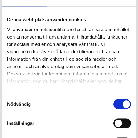
Technical specifications
Denna webbplats använder cookies
110–200 cm (min-max
Length
extended)
Vi använder enhetsidentifierare för att anpassa innehållet
och annonserna till användarna, tillhandahålla funktioner
powder-coated steel, PP
Material
plastic
för sociala medier och analysera vår trafik. Vi
vidarebefordrar även sådana identifierare och annan
information från din enhet till de sociala medier och
annons- och analysföretag som vi samarbetar med.
Dessa kan i sin tur kombinera informationen med annan
About the manufacturer
information som du har tillhandahållit eller som de har
samlat in när du har använt deras tjänster.
Samtyckesval
Nödvändig
Pay & Collect
Inställningar
Pay & Collect in your local store within 2 hours! For more information
about the service and our terms.