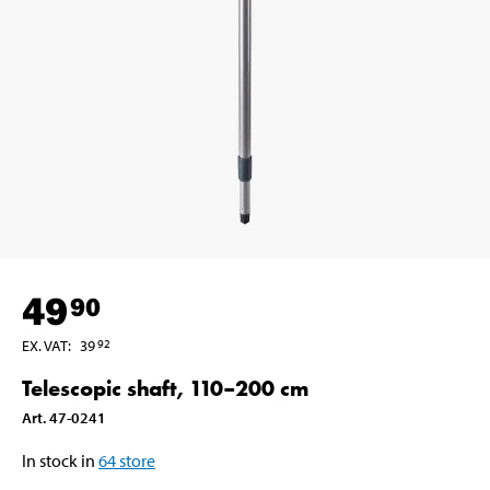
49
90
EX. VAT
:
39
92
Telescopic shaft, 110–200 cm
Art
.
47-0241
In stock in
64
store