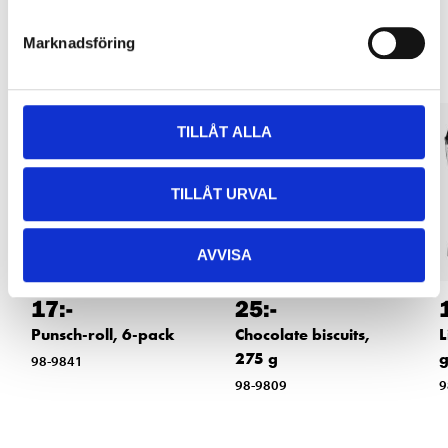
Other customers also bought
Marknadsföring
TILLÅT ALLA
TILLÅT URVAL
AVVISA
17
:-
25
:-
Punsch-roll, 6-pack
Chocolate biscuits,
L
275 g
98-9841
98-9809
9