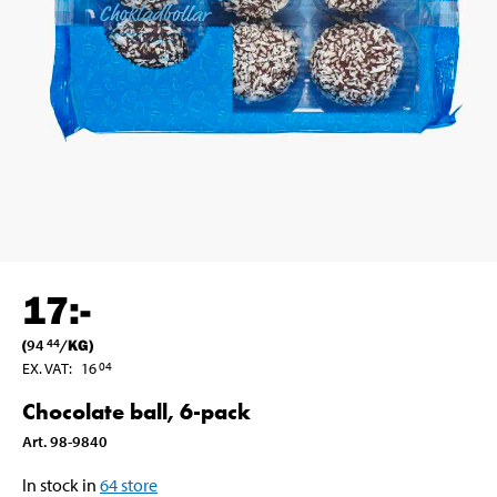
17
:-
(
94
/
KG
)
44
EX. VAT
:
16
04
Chocolate ball, 6-pack
Art
.
98-9840
In stock in
64
store