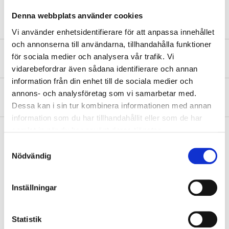
Country of manufacture
Sweden
Denna webbplats använder cookies
Vi använder enhetsidentifierare för att anpassa innehållet
och annonserna till användarna, tillhandahålla funktioner
Safety instructions and other information
för sociala medier och analysera vår trafik. Vi
vidarebefordrar även sådana identifierare och annan
information från din enhet till de sociala medier och
annons- och analysföretag som vi samarbetar med.
About the manufacturer
Dessa kan i sin tur kombinera informationen med annan
information som du har tillhandahållit eller som de har
samlat in när du har använt deras tjänster.
Samtyckesval
Nödvändig
Pay & Collect
Pay & Collect in your local store within 2 hours! For more information
about the service and our terms.
Inställningar
READ MORE
Statistik