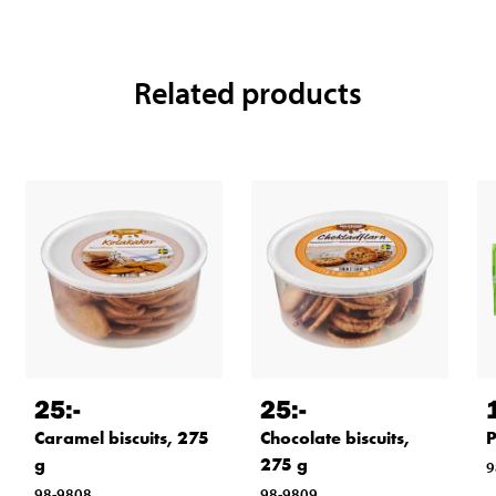
Related products
25
:-
25
:-
Caramel biscuits, 275
Chocolate biscuits,
P
g
275 g
9
98-9808
98-9809