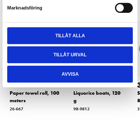
Marknadsföring
TILLÅT ALLA
TILLÅT URVAL
AVVISA
24
12
:-
90
Paper towel roll, 100
Liquorice boats, 120
S
meters
g
8
26-667
98-9812
3