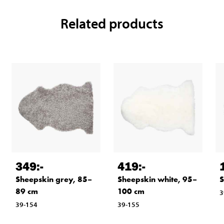
Related products
349
:-
419
:-
Sheepskin grey, 85–
Sheepskin white, 95–
S
89 cm
100 cm
3
39-154
39-155