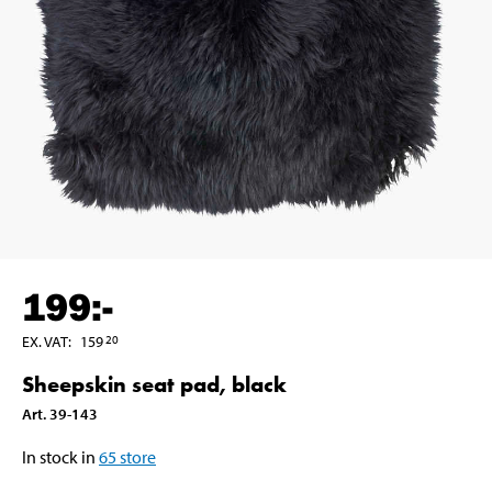
199
:-
EX. VAT
:
159
20
Sheepskin seat pad, black
Art
.
39-143
In stock in
65
store