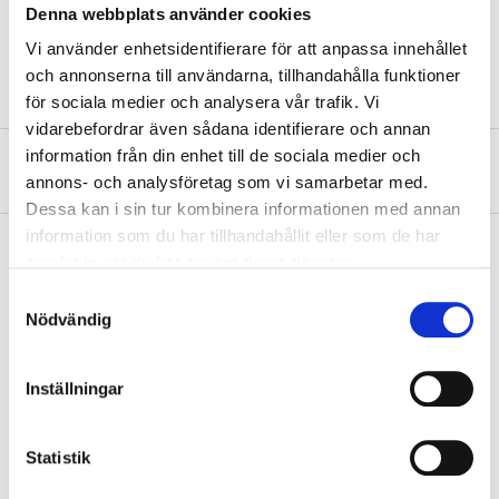
Width
40 cm
Denna webbplats använder cookies
Colour
Black
Vi använder enhetsidentifierare för att anpassa innehållet
och annonserna till användarna, tillhandahålla funktioner
för sociala medier och analysera vår trafik. Vi
vidarebefordrar även sådana identifierare och annan
information från din enhet till de sociala medier och
About the manufacturer
annons- och analysföretag som vi samarbetar med.
Dessa kan i sin tur kombinera informationen med annan
information som du har tillhandahållit eller som de har
samlat in när du har använt deras tjänster.
Samtyckesval
Pay & Collect
Nödvändig
Pay & Collect in your local store within 2 hours! For more information
about the service and our terms.
READ MORE
Inställningar
Statistik
Other customers also bought