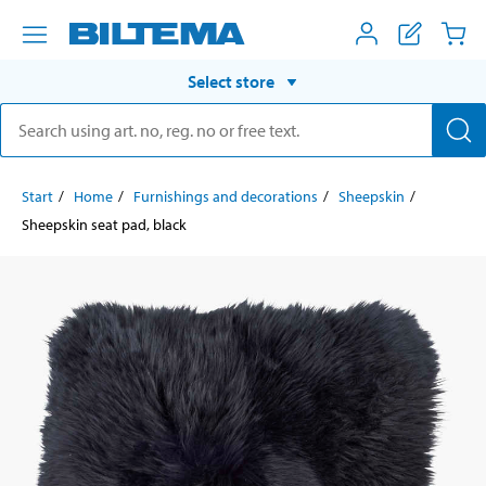
Select store
Start
Home
Furnishings and decorations
Sheepskin
Sheepskin seat pad, black