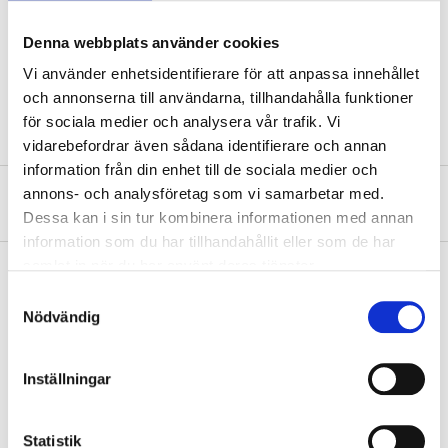
10 packs (10 tissues in each
Quantity
pack)
Denna webbplats använder cookies
Material
Paper
Vi använder enhetsidentifierare för att anpassa innehållet
Dimensions
(L) 21 x (W) 19 cm (tissue)
och annonserna till användarna, tillhandahålla funktioner
för sociala medier och analysera vår trafik. Vi
vidarebefordrar även sådana identifierare och annan
information från din enhet till de sociala medier och
annons- och analysföretag som vi samarbetar med.
About the manufacturer
Dessa kan i sin tur kombinera informationen med annan
information som du har tillhandahållit eller som de har
samlat in när du har använt deras tjänster.
Samtyckesval
Nödvändig
Pay & Collect
Pay & Collect in your local store within 2 hours! For more information
about the service and our terms.
Inställningar
READ MORE
Statistik