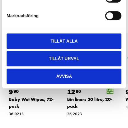
Other customers also bought
Marknadsföring
TILLÅT ALLA
TILLÅT URVAL
AVVISA
9
12
90
90
Baby Wet Wipes, 72-
Bin liners 30 litre, 20-
W
pack
pack
3
36-0213
26-2023