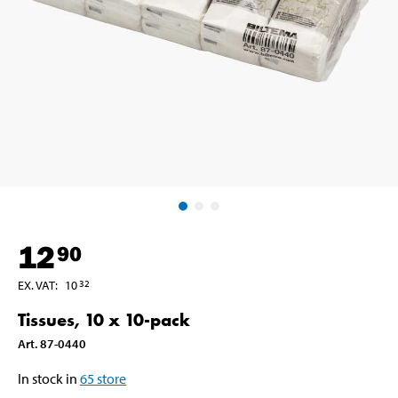
12
90
EX. VAT
:
10
32
Tissues, 10 x 10-pack
Art
.
87-0440
In stock in
65
store