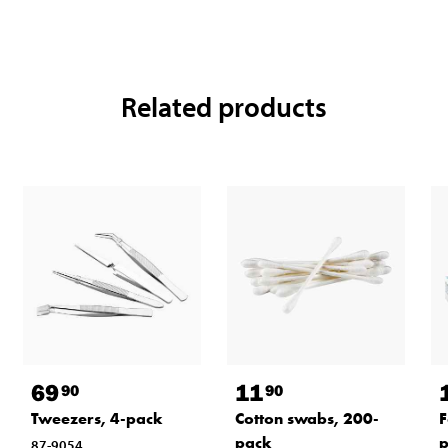
Related products
69
11
90
90
Tweezers, 4-pack
Cotton swabs, 200-
F
pack
87-9054