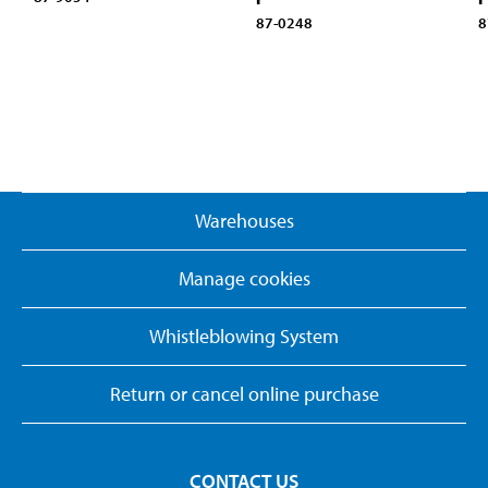
87-0248
8
Warehouses
Manage cookies
Whistleblowing System
Return or cancel online purchase
CONTACT US