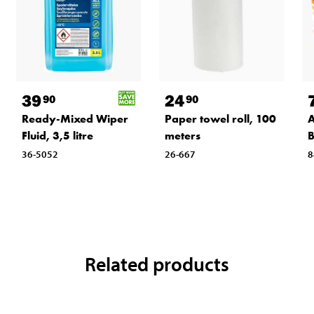
39
24
90
90
Ready-Mixed Wiper
Paper towel roll, 100
A
Fluid, 3,5 litre
meters
B
36-5052
26-667
8
Related products