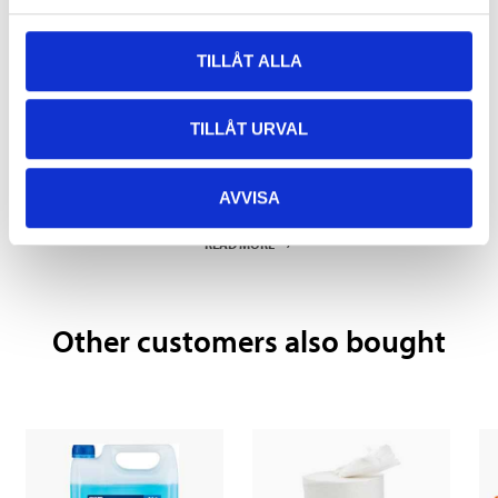
TILLÅT ALLA
TILLÅT URVAL
Pay & Collect
Pay & Collect in your local store within 2 hours! For more information
AVVISA
about the service and our terms.
READ MORE
Other customers also bought