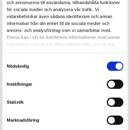
Inner dimensions
:
och annonserna till användarna, tillhandahålla funktioner
(B) 35,7 x (D) 22,3 x (H) 21,7
cm
för sociala medier och analysera vår trafik. Vi
vidarebefordrar även sådana identifierare och annan
In stock in
15
store
information från din enhet till de sociala medier och
annons- och analysföretag som vi samarbetar med.
1699
:-
Dessa kan i sin tur kombinera informationen med annan
information som du har tillhandahållit eller som de har
samlat in när du har använt deras tjänster.
Samtyckesval
Document lock box, fireproof,
Nödvändig
digital display
87-7887
Inställningar
Type
:
with digital display
Battery type
:
4 x 1.5 V AA batteries
(not included)
Statistik
In stock in
46
store
Marknadsföring
2199
:-