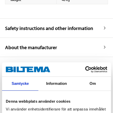
Safety instructions and other information
About the manufacturer
Document box, fireproof,
Samtycke
Information
Om
combination dial
87-7886
Type
:
with combination dial
Denna webbplats använder cookies
Outer dimensions
:
Vi använder enhetsidentifierare för att anpassa innehållet
(B) 48,6 x (D) 37,4 x (H) 37,5
cm