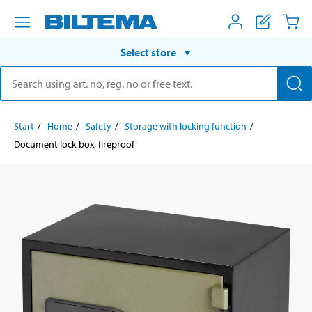
Select store
Start
Home
Safety
Storage with locking function
Document lock box, fireproof