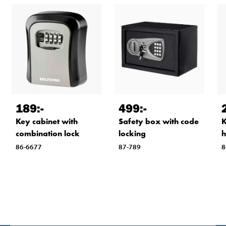
189
:-
499
:-
Key cabinet with
Safety box with code
K
combination lock
locking
h
86-6677
87-789
8