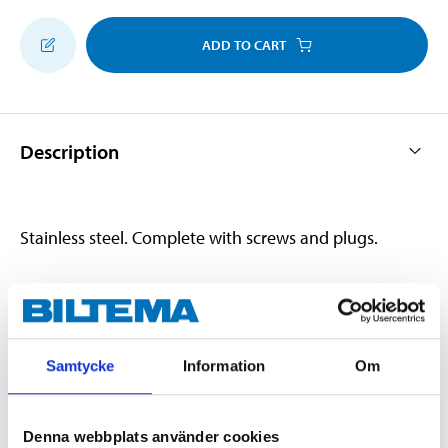
ADD TO CART
Description
Stainless steel. Complete with screws and plugs.
Technical specifications
Samtycke
Information
Om
Width
14 cm
Height
8 cm
Denna webbplats använder cookies
Number of hooks
2 pcs