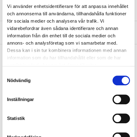
Vi använder enhetsidentifierare för att anpassa innehållet
och annonserna till användarna, tillhandahålla funktioner
för sociala medier och analysera vår trafik. Vi
vidarebefordrar även sådana identifierare och annan
About the manufacturer
information från din enhet till de sociala medier och
annons- och analysföretag som vi samarbetar med.
Dessa kan i sin tur kombinera informationen med annan
information som du har tillhandahållit eller som de har
samlat in när du har använt deras tjänster.
Pay & Collect
Samtyckesval
Pay & Collect in your local store within 2 hours! For more information
Nödvändig
about the service and our terms.
READ MORE
Inställningar
Other customers also bought
Statistik