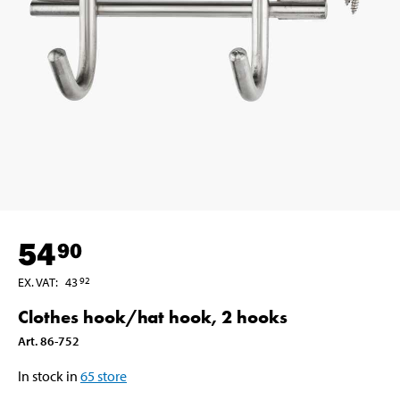
54
90
EX. VAT
:
43
92
Clothes hook/hat hook, 2 hooks
Art
.
86-752
In stock in
65
store