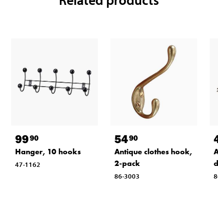
99
54
90
90
Hanger, 10 hooks
Antique clothes hook,
A
2-pack
d
47-1162
86-3003
8