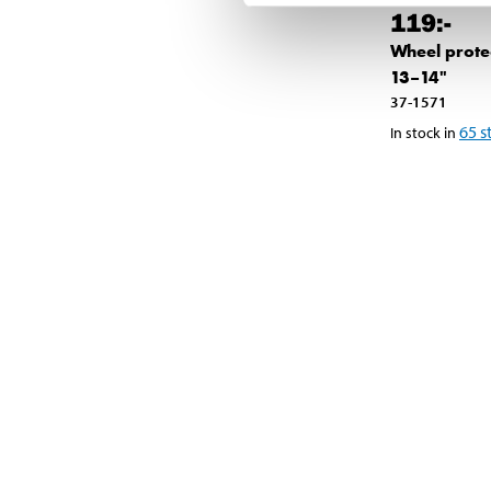
119
:-
Wheel prote
13–14"
37-1571
65
s
In stock in