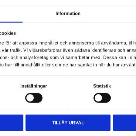
249
:-
169
:-
Information
creen,
Levelling blocks, 2
Squares, 4-pack
ting
pcs
37-338
cookies
37-571
57
store
In stock in
tore
65
store
e för att anpassa innehållet och annonserna till användarna, tillh
In stock in
vår trafik. Vi vidarebefordrar även sådana identifierare och anna
nnons- och analysföretag som vi samarbetar med. Dessa kan i sin
har tillhandahållit eller som de har samlat in när du har använt 
Inställningar
Statistik
TILLÅT URVAL