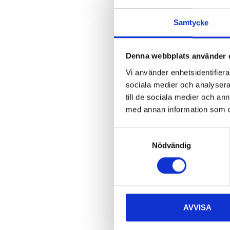
359
:-
Samtycke
Insulation s
cooling/hea
Denna webbplats använder 
37-1971
65
s
Vi använder enhetsidentifierar
In stock in
sociala medier och analysera 
till de sociala medier och a
med annan information som du 
Samtyckesval
Nödvändig
AVVISA