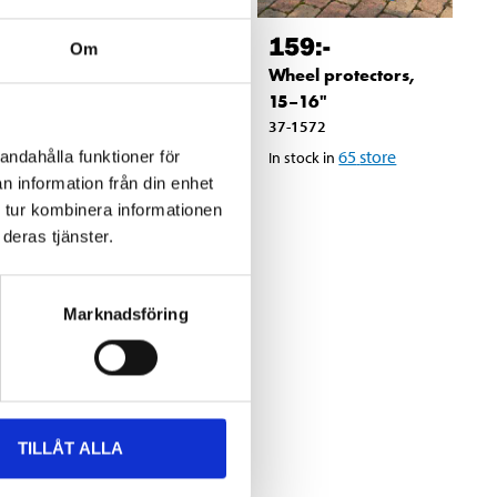
289
:-
159
:-
Om
Stackable levelling
Wheel protectors,
block
15–16"
37-337
37-1572
48
store
65
store
andahålla funktioner för
In stock in
In stock in
n information från din enhet
 tur kombinera informationen
deras tjänster.
Marknadsföring
TILLÅT ALLA