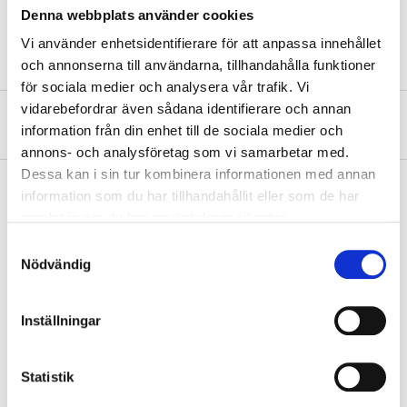
Denna webbplats använder cookies
Quantity
2 pcs
Vi använder enhetsidentifierare för att anpassa innehållet
och annonserna till användarna, tillhandahålla funktioner
för sociala medier och analysera vår trafik. Vi
vidarebefordrar även sådana identifierare och annan
About the manufacturer
information från din enhet till de sociala medier och
annons- och analysföretag som vi samarbetar med.
Dessa kan i sin tur kombinera informationen med annan
information som du har tillhandahållit eller som de har
samlat in när du har använt deras tjänster.
Pay & Collect
Samtyckesval
Pay & Collect in your local store within 2 hours! For more information
Nödvändig
about the service and our terms.
READ MORE
Inställningar
Other customers also bought
Statistik