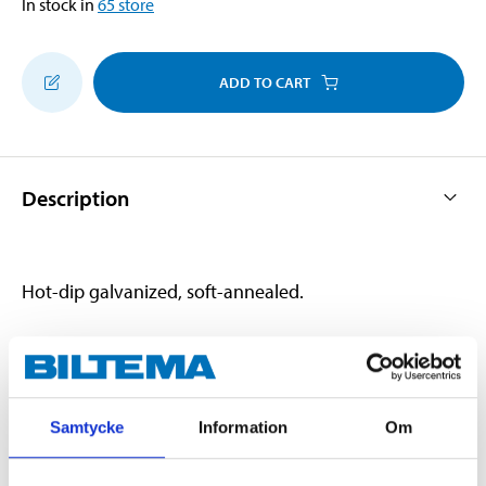
In stock in
65
store
ADD TO CART
Description
Hot-dip galvanized, soft-annealed.
Technical specifications
Samtycke
Information
Om
Diameter
0,7 mm
Length
approx 30 m