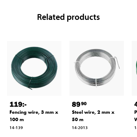
Related products
119
:-
89
90
Fencing wire, 3 mm x
Steel wire, 2 mm x
P
100 m
50 m
W
14-139
14-2013
1