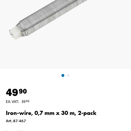
49
90
EX. VAT
:
39
92
Iron-wire, 0,7 mm x 30 m, 2-pack
Art
.
87-467