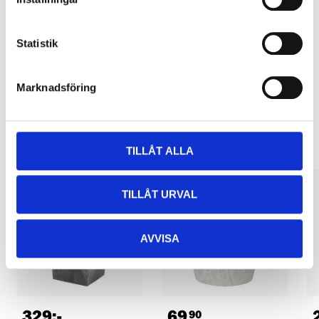
Pay & Collect in your local store within 2 hours! For more information
about the service and our terms.
Statistik
READ MORE
Marknadsföring
Other customers also bought
TILLÅT ALLA
TILLÅT URVAL
AVVISA
329
:-
69
90