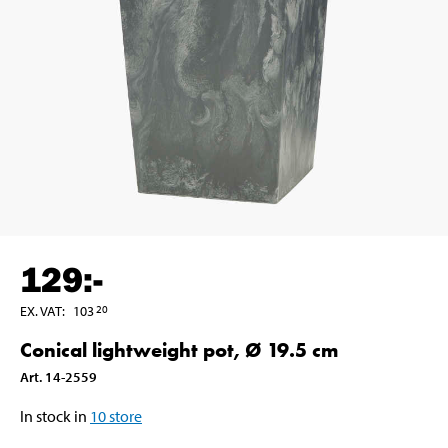
129
:-
EX. VAT
:
103
20
Conical lightweight pot, Ø 19.5 cm
Art
.
14-2559
In stock in
10
store