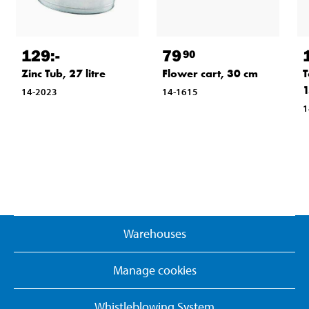
129
:-
79
90
Zinc Tub, 27 litre
Flower cart, 30 cm
T
1
14-2023
14-1615
1
Warehouses
Manage cookies
Whistleblowing System