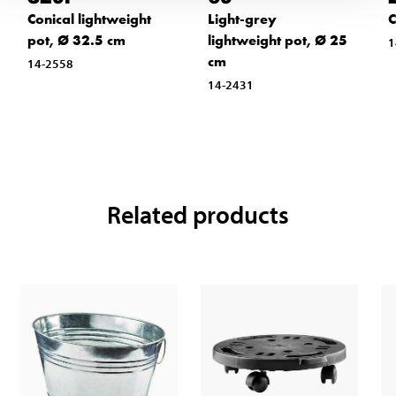
Conical lightweight
Light-grey
C
pot, Ø 32.5 cm
lightweight pot, Ø 25
1
cm
14-2558
14-2431
Related products