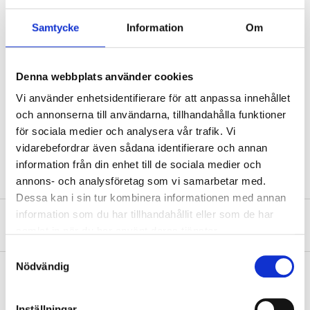
Technical specifications
Samtycke
Information
Om
Diameter
19,5 cm
Height
37,5 cm
Denna webbplats använder cookies
Vi använder enhetsidentifierare för att anpassa innehållet
Volume
11,4 l (inner pot 5 l)
och annonserna till användarna, tillhandahålla funktioner
Material
PP plastic
för sociala medier och analysera vår trafik. Vi
Colour
Heather grey
vidarebefordrar även sådana identifierare och annan
information från din enhet till de sociala medier och
annons- och analysföretag som vi samarbetar med.
Dessa kan i sin tur kombinera informationen med annan
information som du har tillhandahållit eller som de har
About the manufacturer
samlat in när du har använt deras tjänster.
Samtyckesval
Nödvändig
Pay & Collect
Inställningar