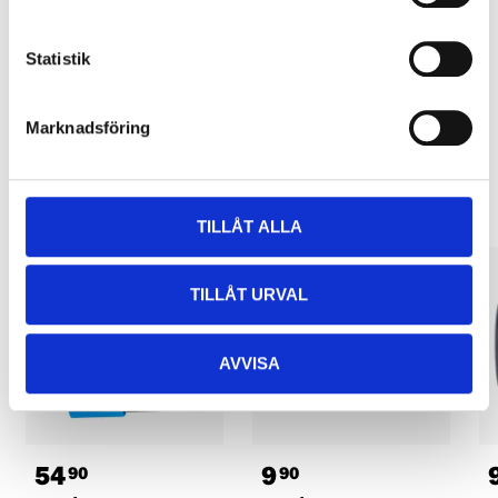
Pay & Collect in your local store within 2 hours! For more information
about the service and our terms.
Statistik
READ MORE
Marknadsföring
Other customers also bought
TILLÅT ALLA
TILLÅT URVAL
AVVISA
54
9
90
90