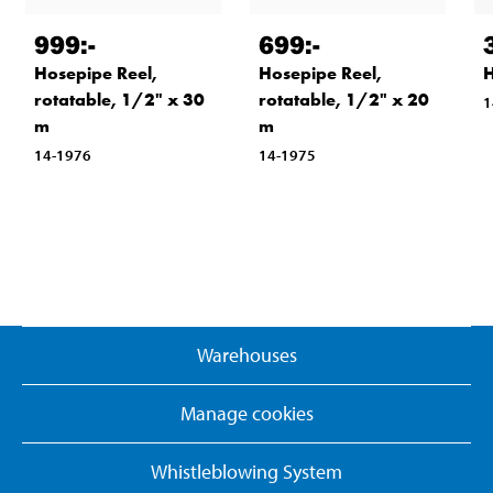
999
:-
699
:-
Hosepipe Reel,
Hosepipe Reel,
H
rotatable, 1/2" x 30
rotatable, 1/2" x 20
1
m
m
14-1976
14-1975
Warehouses
Manage cookies
Whistleblowing System