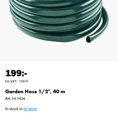
199
:-
EX. VAT
:
159
20
Garden Hose 1/2", 40 m
Art
.
14-1926
In stock in
65
store