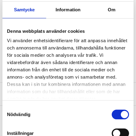
Samtycke
Information
Om
Internal diameter
12,7 mm (1/2")
Operating pressure
6 bar (max.)
Operating temperature
-10 – +50 °C
Denna webbplats använder cookies
Vi använder enhetsidentifierare för att anpassa innehållet
Material
PVC
och annonserna till användarna, tillhandahålla funktioner
PET-plastic (polyethylene
för sociala medier och analysera vår trafik. Vi
Material
terephthalate)
(reinforcement)
vidarebefordrar även sådana identifierare och annan
information från din enhet till de sociala medier och
annons- och analysföretag som vi samarbetar med.
Dessa kan i sin tur kombinera informationen med annan
information som du har tillhandahållit eller som de har
About the manufacturer
samlat in när du har använt deras tjänster.
Samtyckesval
Nödvändig
Pay & Collect
Inställningar