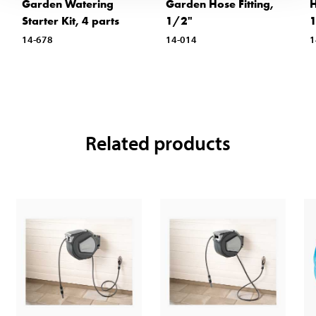
Garden Watering
Garden Hose Fitting,
H
Starter Kit, 4 parts
1/2"
14-678
14-014
1
Related products