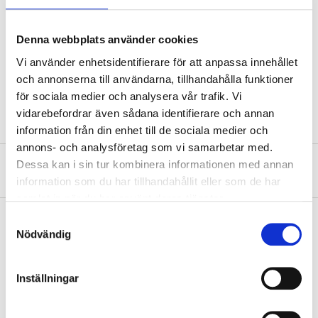
Length
29,7 cm
Width
5 cm
Denna webbplats använder cookies
Height
3 cm
Vi använder enhetsidentifierare för att anpassa innehållet
och annonserna till användarna, tillhandahålla funktioner
rubber, PP plastic, stainless
Material
steel
för sociala medier och analysera vår trafik. Vi
vidarebefordrar även sådana identifierare och annan
information från din enhet till de sociala medier och
annons- och analysföretag som vi samarbetar med.
Dessa kan i sin tur kombinera informationen med annan
About the manufacturer
information som du har tillhandahållit eller som de har
samlat in när du har använt deras tjänster.
Samtyckesval
Nödvändig
Pay & Collect
Pay & Collect in your local store within 2 hours! For more information
Inställningar
about the service and our terms.
READ MORE