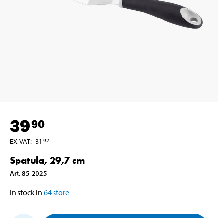
39
90
EX. VAT
:
31
92
Spatula, 29,7 cm
Art
.
85-2025
In stock in
64
store