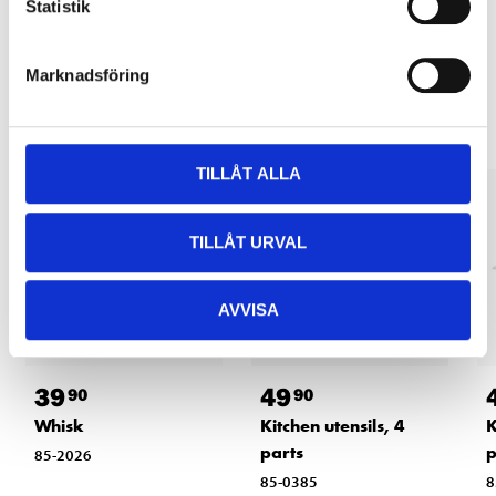
Statistik
Other customers also bought
Marknadsföring
TILLÅT ALLA
TILLÅT URVAL
AVVISA
39
49
90
90
Whisk
Kitchen utensils, 4
K
parts
85-2026
85-0385
8