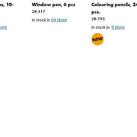
ns, 10-
Window pen, 6 pcs
Colouring pencils, 2
28-317
pcs.
28-793
64
store
In stock in
tore
9
store
In stock in