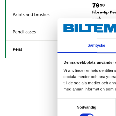
79
90
Fibre-tip Pe
Paints and brushes
pack
28-704
65
s
Pencil cases
In stock in
Samtycke
Pens
Denna webbplats använder 
Vi använder enhetsidentifierar
sociala medier och analysera 
till de sociala medier och a
med annan information som du 
Samtyckesval
Nödvändig