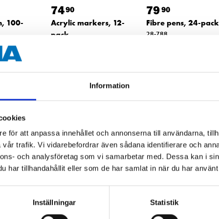
74
79
90
90
n, 100-
Acrylic markers, 12-
Fibre pens, 24-pac
pack
28-788
28-797
65
store
In stock in
tore
64
store
In stock in
Information
cookies
e för att anpassa innehållet och annonserna till användarna, tillh
vår trafik. Vi vidarebefordrar även sådana identifierare och anna
nnons- och analysföretag som vi samarbetar med. Dessa kan i sin
har tillhandahållit eller som de har samlat in när du har använt 
Inställningar
Statistik