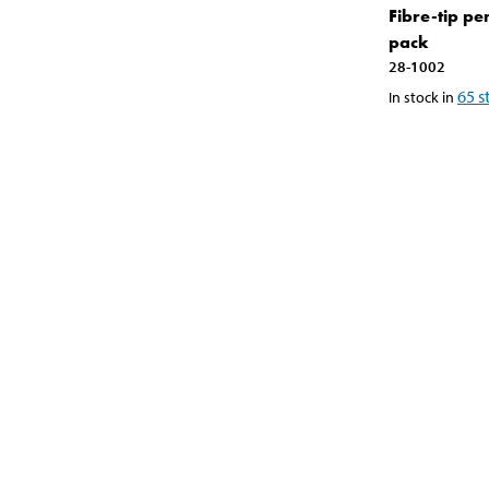
Fibre-tip pe
pack
28-1002
65
s
In stock in