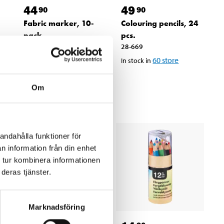
44
49
90
90
k
Fabric marker, 10-
Colouring pencils, 24
pack
pcs.
26-204
28-669
64
store
60
store
In stock in
In stock in
Om
andahålla funktioner för
n information från din enhet
 tur kombinera informationen
deras tjänster.
Marknadsföring