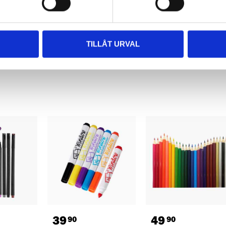
19
49
90
90
pack
Block erasers, 5-
Fibre pens, 12-pack
pack
28-787
28-1019
tore
64
store
In stock in
TILLÅT URVAL
60
store
In stock in
39
49
90
90