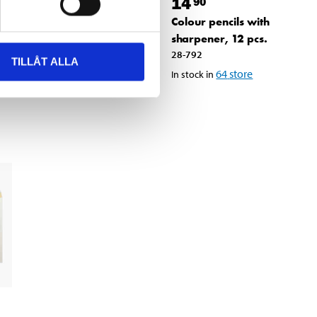
59
14
90
90
Glitter Pens, 10-
Colour pencils with
pack
sharpener, 12 pcs.
28-785
28-792
TILLÅT ALLA
65
store
64
store
In stock in
In stock in