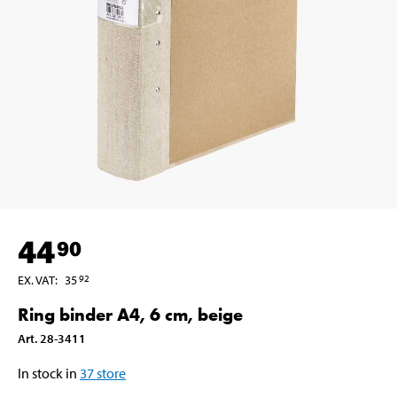
44
90
EX. VAT
:
35
92
Ring binder A4, 6 cm, beige
Art
.
28-3411
In stock in
37
store