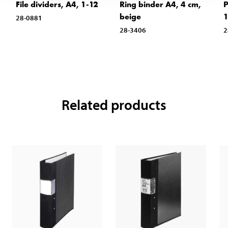
File dividers, A4, 1-12
Ring binder A4, 4 cm,
P
beige
1
28-0881
28-3406
2
Related products