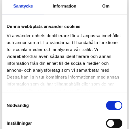
Samtycke
Information
Om
Format
A4
Width
6 cm
Denna webbplats använder cookies
Back height
31,5 cm
Vi använder enhetsidentifierare för att anpassa innehållet
Depth
26 cm
och annonserna till användarna, tillhandahålla funktioner
Colour
Beige
för sociala medier och analysera vår trafik. Vi
vidarebefordrar även sådana identifierare och annan
Material
MDF, textile, paper
information från din enhet till de sociala medier och
annons- och analysföretag som vi samarbetar med.
Dessa kan i sin tur kombinera informationen med annan
information som du har tillhandahållit eller som de har
About the manufacturer
samlat in när du har använt deras tjänster.
Samtyckesval
Nödvändig
Pay & Collect
Inställningar