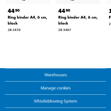
44
44
90
90
Ring binder A4, 6 cm,
Ring binder A4, 6 cm,
F
black
black
2
28-3470
28-3407
Warehouses
Manage cookies
Whistleblowing System