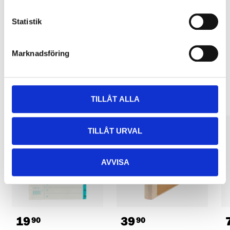
Pay & Collect in your local store within 2 hours! For more information
about the service and our terms.
Statistik
READ MORE
Marknadsföring
Other customers also bought
TILLÅT ALLA
TILLÅT URVAL
AVVISA
19
39
90
90