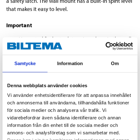
a safety latch. The wall mount has a built-in spirit level
that makes it easy to level.
Important
Use a stud finder to determine where in the wall
you can attach the wall mount.
Samtycke
Information
Om
Technical specifications
Denna webbplats använder cookies
Size
17–43 "
Vi använder enhetsidentifierare för att anpassa innehållet
VESA fittings 100 x 100,200
Fits
och annonserna till användarna, tillhandahålla funktioner
x 100,200 x 200
för sociala medier och analysera vår trafik. Vi
Maximum load
20 kg
vidarebefordrar även sådana identifierare och annan
information från din enhet till de sociala medier och
Distance to wall
25 mm
annons- och analysföretag som vi samarbetar med.
Length
254 mm