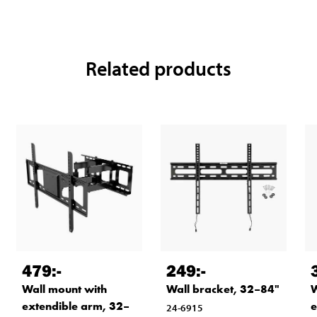
Related products
479
:-
249
:-
Wall mount with
Wall bracket, 32–84"
W
extendible arm, 32–
e
24-6915