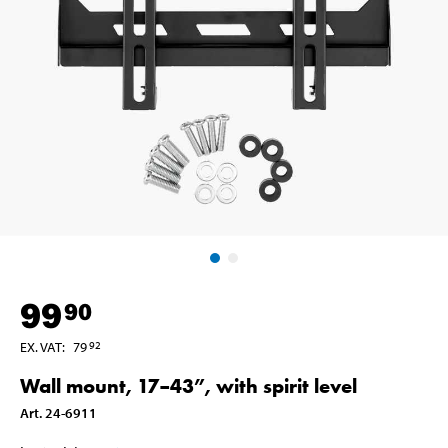
99
90
EX. VAT
:
79
92
Wall mount, 17–43”, with spirit level
Art
.
24-6911