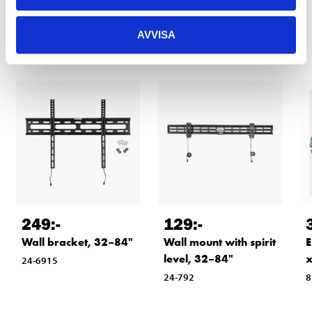
Other customers also bought
AVVISA
249
:-
129
:-
Wall bracket, 32–84"
Wall mount with spirit
E
level, 32–84"
x
24-6915
24-792
8