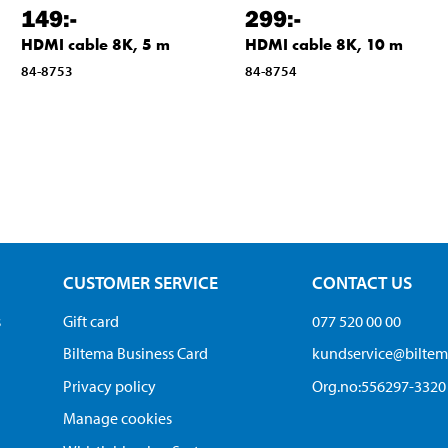
149
:-
299
:-
HDMI cable 8K, 5 m
HDMI cable 8K, 10 m
84-8753
84-8754
CUSTOMER SERVICE
CONTACT US
s
Gift card
077 520 00 00
Biltema Business Card
kundservice@bilte
Privacy policy
Org.no:556297-3320
Manage cookies