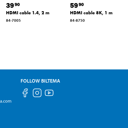
39
59
90
90
HDMI cable 1.4, 2 m
HDMI cable 8K, 1 m
84-7005
84-8750
FOLLOW BILTEMA
ma.com