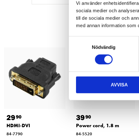
Vi använder enhetsidentifierar
sociala medier och analysera 
till de sociala medier och a
med annan information som du 
Samtyckesval
Nödvändig
AVVISA
29
39
90
90
HDMI-DVI
Power cord, 1.8 m
84-7790
84-5520