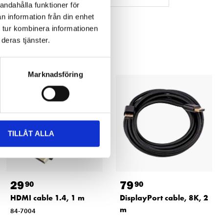
andahålla funktioner för
n information från din enhet
 tur kombinera informationen
deras tjänster.
Marknadsföring
TILLÅT ALLA
29
79
90
90
HDMI cable 1.4, 1 m
DisplayPort cable, 8K, 2
m
84-7004