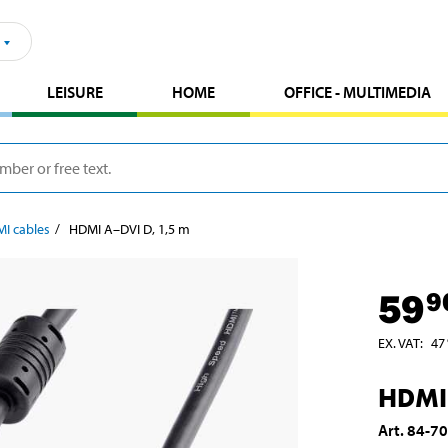
LEISURE
HOME
OFFICE - MULTIMEDIA
I cables
HDMI A–DVI D, 1,5 m
59
9
EX. VAT
:
47
HDMI 
Art
.
84-7