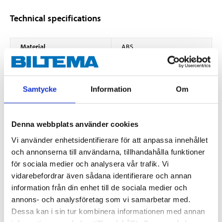
Technical specifications
Material
ABS
Frequency band
433 MHz
Max radio frequency
< 10 dBm
power
Samtycke
Information
Om
Width
6,3 cm
Depth
2,1 cm
Denna webbplats använder cookies
Height
6,3 cm
Vi använder enhetsidentifierare för att anpassa innehållet
och annonserna till användarna, tillhandahålla funktioner
Temperature range
-20°C - +50 °C
för sociala medier och analysera vår trafik. Vi
Humidity
20-95 %
vidarebefordrar även sådana identifierare och annan
information från din enhet till de sociala medier och
Air pressure
850-1050 hPa
annons- och analysföretag som vi samarbetar med.
Range
30 m
Dessa kan i sin tur kombinera informationen med annan
2 x 1.5 V AAA batteries (not