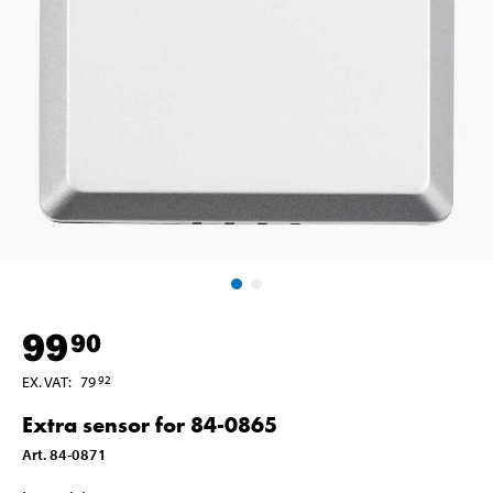
99
90
EX. VAT
:
79
92
Extra sensor for 84-0865
Art
.
84-0871