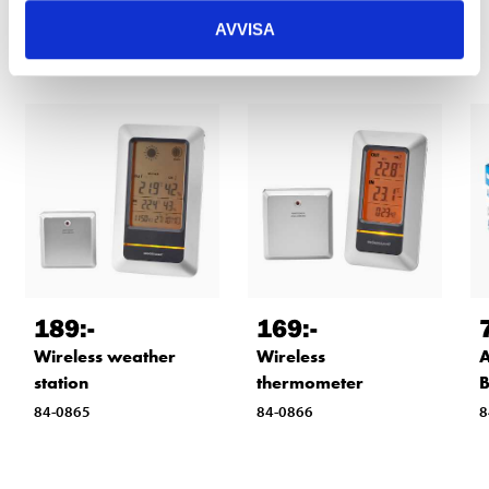
Other customers also bought
AVVISA
189
:-
169
:-
Wireless weather
Wireless
A
station
thermometer
B
84-0865
84-0866
8