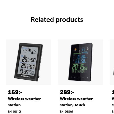
Related products
169
:-
289
:-
Wireless weather
Wireless weather
W
station
station, touch
s
84-0812
84-0806
8