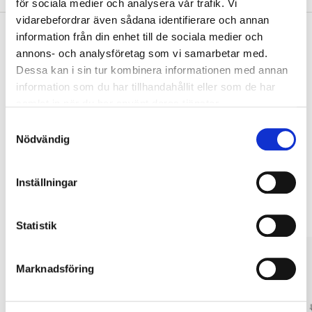
för sociala medier och analysera vår trafik. Vi
vidarebefordrar även sådana identifierare och annan
information från din enhet till de sociala medier och
annons- och analysföretag som vi samarbetar med.
Pay & Collect
Dessa kan i sin tur kombinera informationen med annan
information som du har tillhandahållit eller som de har
Pay & Collect in your local store within 2 hours! For more information
about the service and our terms.
samlat in när du har använt deras tjänster.
READ MORE
Samtyckesval
Nödvändig
Other customers also bought
Inställningar
Statistik
Marknadsföring