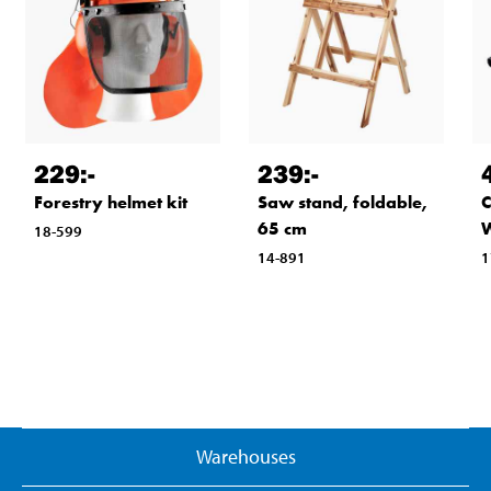
229
:-
239
:-
Forestry helmet kit
Saw stand, foldable,
C
65 cm
18-599
14-891
1
Warehouses