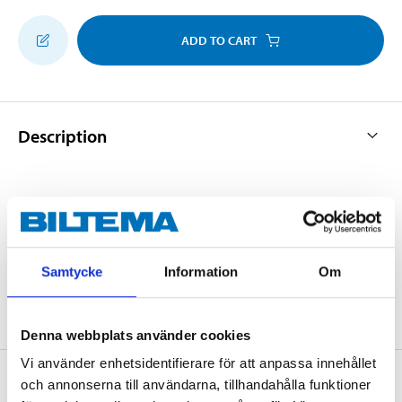
ADD TO CART
Description
Improves the chain surface and extends its service life.
With handle, template and 2 file blades (246 mm).
Samtycke
Information
Om
Denna webbplats använder cookies
Vi använder enhetsidentifierare för att anpassa innehållet
About the manufacturer
och annonserna till användarna, tillhandahålla funktioner