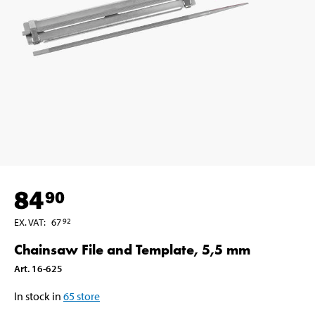
84
90
EX. VAT
:
67
92
Chainsaw File and Template, 5,5 mm
Art
.
16-625
In stock in
65
store