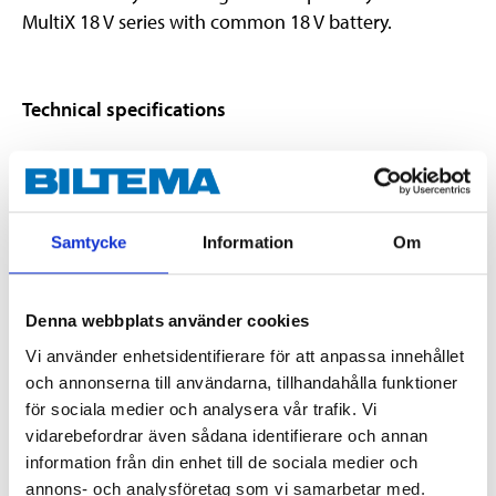
MultiX 18 V series with common 18 V battery.
Technical specifications
Battery voltage
18 V
Battery type
Li-ion
Samtycke
Information
Om
Output voltage
5 V DC
Output current
1,5 A
Denna webbplats använder cookies
Luminosity
50 lm
Vi använder enhetsidentifierare för att anpassa innehållet
Enclosure class
IPX0
och annonserna till användarna, tillhandahålla funktioner
Weight
115 g
för sociala medier och analysera vår trafik. Vi
Dimensions
93,5 x 67,5 x 44 mm
vidarebefordrar även sådana identifierare och annan
information från din enhet till de sociala medier och
annons- och analysföretag som vi samarbetar med.