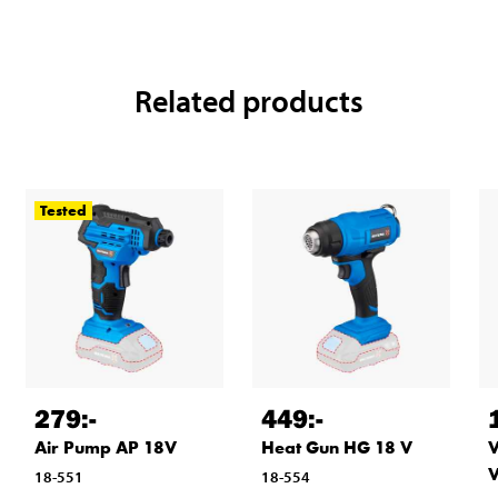
Related products
Tested
279
:-
449
:-
Air Pump AP 18V
Heat Gun HG 18 V
V
18-551
18-554