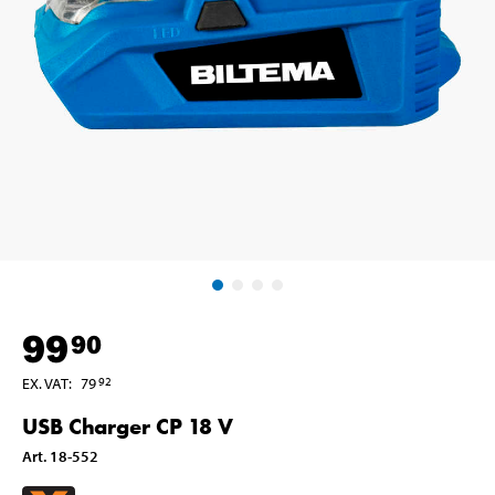
99
90
EX. VAT
:
79
92
USB Charger CP 18 V
Art
.
18-552