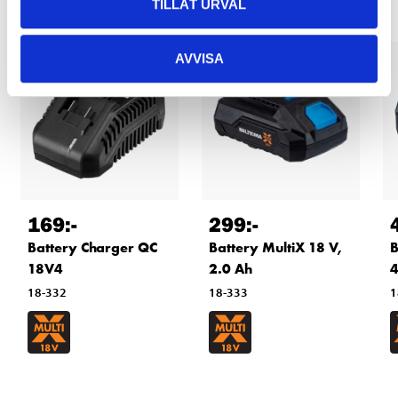
TILLÅT URVAL
AVVISA
169
:-
299
:-
Battery Charger QC
Battery MultiX 18 V,
B
18V4
2.0 Ah
4
18-332
18-333
1