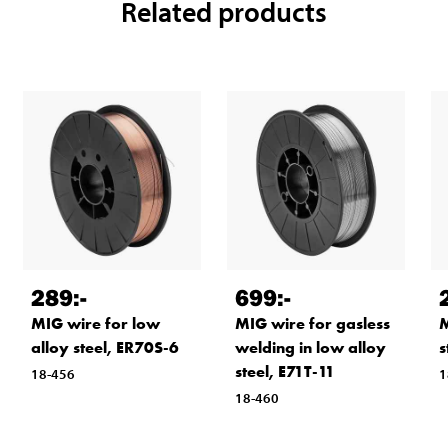
Related products
289
:-
699
:-
MIG wire for low
MIG wire for gasless
M
alloy steel, ER70S-6
welding in low alloy
s
steel, E71T-11
18-456
1
18-460