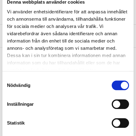
Packaging
1 kg
Denna webbplats använder cookies
Vi använder enhetsidentifierare för att anpassa innehållet
och annonserna till användarna, tillhandahålla funktioner
för sociala medier och analysera vår trafik. Vi
vidarebefordrar även sådana identifierare och annan
About the manufacturer
information från din enhet till de sociala medier och
annons- och analysföretag som vi samarbetar med.
Dessa kan i sin tur kombinera informationen med annan
information som du har tillhandahållit eller som de har
samlat in när du har använt deras tjänster.
Pay & Collect
Samtyckesval
Pay & Collect in your local store within 2 hours! For more information
Nödvändig
about the service and our terms.
READ MORE
Inställningar
Other customers also bought
Statistik