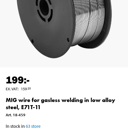
199
:-
EX. VAT
:
159
20
MIG wire for gasless welding in low alloy
steel, E71T-11
Art
.
18-459
In stock in
63
store