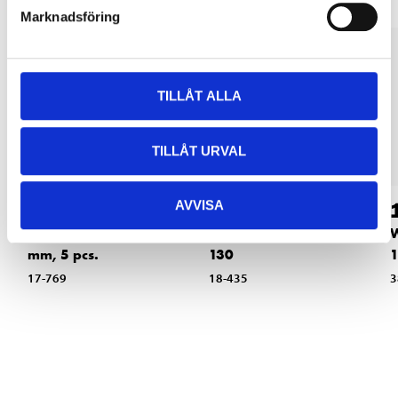
Marknadsföring
TILLÅT ALLA
TILLÅT URVAL
84
2499
:-
AVVISA
90
Wire Nozzle, 0,8
Welding Inverter MI
W
mm, 5 pcs.
130
1
17-769
18-435
3